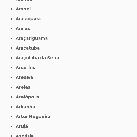
Arapeí
Araraquara
Araras
Araçariguama
Araçatuba
Araçoiaba da Serra
Arco-Íris
Arealva
Areias
Areiópolis
Ariranha
Artur Nogueira
Arujá
Aspásia