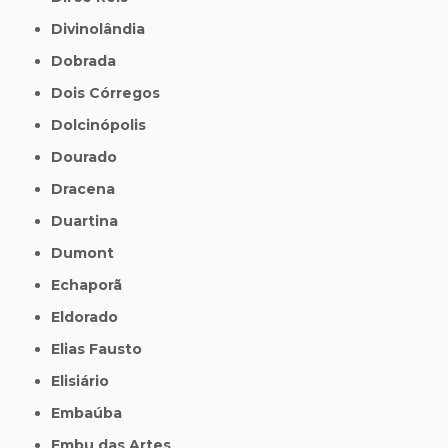
Divinolândia
Dobrada
Dois Córregos
Dolcinópolis
Dourado
Dracena
Duartina
Dumont
Echaporã
Eldorado
Elias Fausto
Elisiário
Embaúba
Embu das Artes