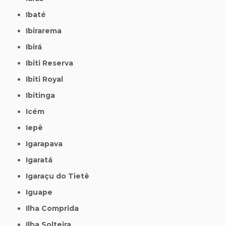
Ibaté
Ibirarema
Ibirá
Ibiti Reserva
Ibiti Royal
Ibitinga
Icém
Iepê
Igarapava
Igaratá
Igaraçu do Tietê
Iguape
Ilha Comprida
Ilha Solteira