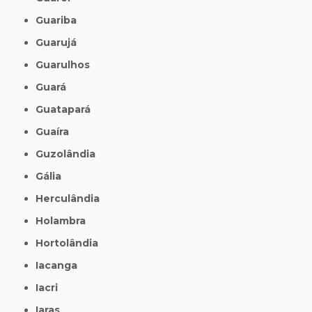
Guariba
Guarujá
Guarulhos
Guará
Guatapará
Guaíra
Guzolândia
Gália
Herculândia
Holambra
Hortolândia
Iacanga
Iacri
Iaras