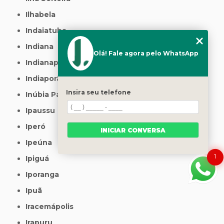
Ilhabela
Indaiatuba
Indiana
Olá! Fale agora pelo WhatsApp
Indianapolis
Indiaporã
Insira seu telefone
Inúbia Paulista
Ipaussu
Iperó
INICIAR CONVERSA
Ipeúna
1
Ipiguá
Iporanga
Ipuã
Iracemápolis
Irapuru