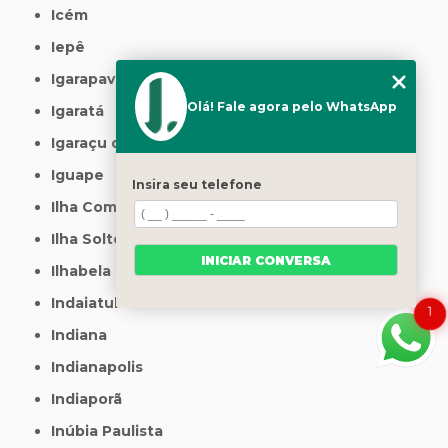
Icém
Iepê
Igarapava
Olá! Fale agora pelo WhatsApp
Igaratá
Igaraçu do Tietê
Iguape
Insira seu telefone
Ilha Comprida
Ilha Solteira
INICIAR CONVERSA
Ilhabela
Indaiatuba
1
Indiana
Indianapolis
Indiaporã
Inúbia Paulista