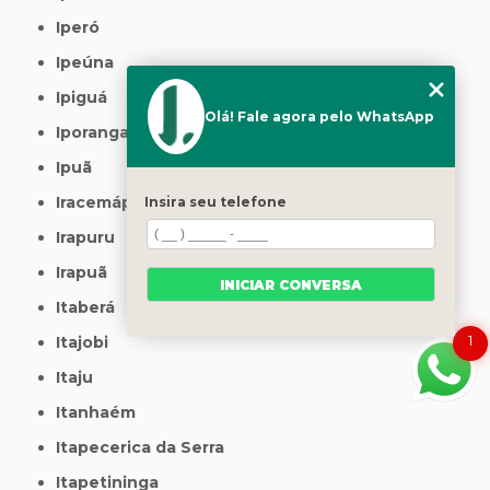
Iperó
Ipeúna
Ipiguá
Olá! Fale agora pelo WhatsApp
Iporanga
Ipuã
Iracemápolis
Insira seu telefone
Irapuru
Irapuã
INICIAR CONVERSA
Itaberá
1
Itajobi
Itaju
Itanhaém
Itapecerica da Serra
Itapetininga