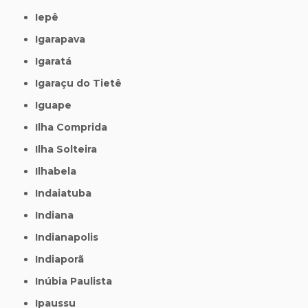
Iepê
Igarapava
Igaratá
Igaraçu do Tietê
Iguape
Ilha Comprida
Ilha Solteira
Ilhabela
Indaiatuba
Indiana
Indianapolis
Indiaporã
Inúbia Paulista
Ipaussu