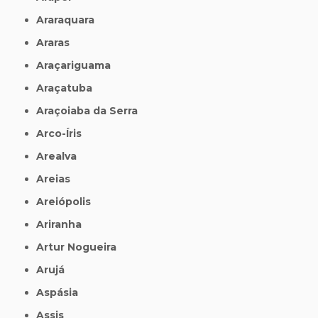
Araraquara
Araras
Araçariguama
Araçatuba
Araçoiaba da Serra
Arco-Íris
Arealva
Areias
Areiópolis
Ariranha
Artur Nogueira
Arujá
Aspásia
Assis