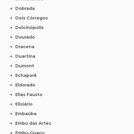
Dobrada
Dois Córregos
Dolcinópolis
Dourado
Dracena
Duartina
Dumont
Echaporã
Eldorado
Elias Fausto
Elisiário
Embaúba
Embu das Artes
Embu-Guaçu