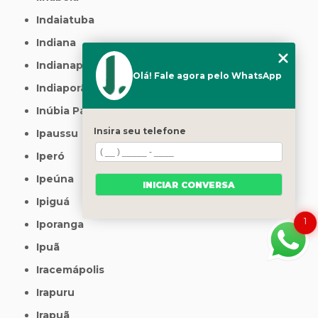
Indaiatuba
Indiana
Indianapolis
Olá! Fale agora pelo WhatsApp
Indiaporã
Inúbia Paulista
Insira seu telefone
Ipaussu
Iperó
Ipeúna
INICIAR CONVERSA
Ipiguá
1
Iporanga
Ipuã
Iracemápolis
Irapuru
Irapuã