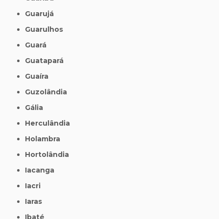
Guarujá
Guarulhos
Guará
Guatapará
Guaíra
Guzolândia
Gália
Herculândia
Holambra
Hortolândia
Iacanga
Iacri
Iaras
Ibaté