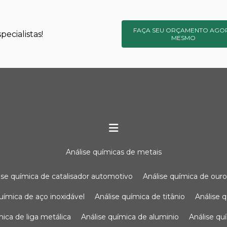
FAÇA SEU ORÇAMENTO AGO
ecialistas!
MESMO
análise químicas de metais
lise química de catalisador automotivo
análise química de our
química de aço inoxidável
análise química de titânio
análise
ímica de liga metálica
análise química de aluminio
análise q