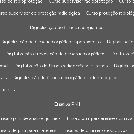
urso de radioproteção
curso supervisor radioproteção
curso
curso supervisor de proteção radiológica
curso proteção radioló
digitalização de filmes radiográficos
digitalização de filme radiográfico superexposto
digitalizaçã
digitalização e revelação de filmes radiográficos
digitaliz
ional
digitalização de filmes radiográficos e ecrans
digitali
cais
digitalização de filmes radiográficos odontológicos
ncionais
ensaios PMI
ensaio pmi de análise química
ensaio pmi para análise química
ensaio de pmi para materiais
ensaios de pmi não destrutivos