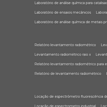
laboratório de análise química para catali
laboratório de ensaios mecânicos
labor
laboratório de análise química de metais p
relatório levantamento radiométrico
le
levantamento radiométrico raio x
levan
relatório levantamento radiométrico para
relatório de levantamento radiométrico
locação de espectrômetro fluorescência de
locação de espectrometro industrial
lo