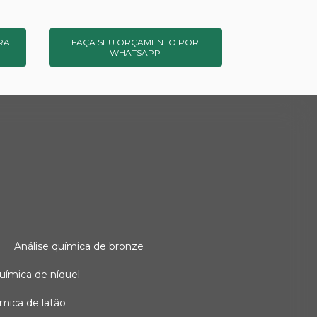
RA
FAÇA SEU ORÇAMENTO POR
WHATSAPP
o
análise química de bronze
 química de níquel
uímica de latão