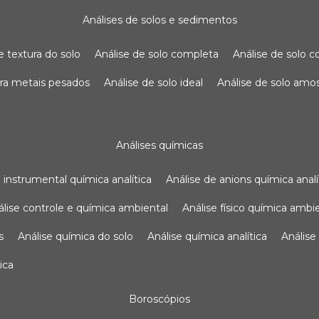
análises de solos e sedimentos
de textura do solo
análise de solo completa
análise de solo
para metais pesados
análise de solo ideal
análise de solo am
análises químicas
se instrumental química analítica
análise de anions química analí
nálise controle e química ambiental
análise físico química ambi
s
análise química do solo
análise química analítica
anális
ica
boroscópios