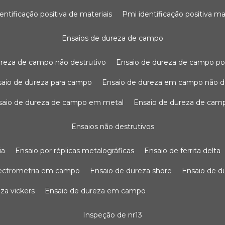
dentificação positiva de materiais
pmi identificação positiva ma
ensaios de dureza de campo
dureza de campo não destrutivo
ensaio de dureza de campo po
nsaio de dureza para campo
ensaio de dureza em campo não d
nsaio de dureza de campo em metal
ensaio de dureza de cam
ensaios não destrutivos
ia
ensaio por réplicas metalográficas
ensaio de ferrita delta
pectrometria em campo
ensaio de dureza shore
ensaio de 
eza vickers
ensaio de dureza em campo
inspeção de nr13