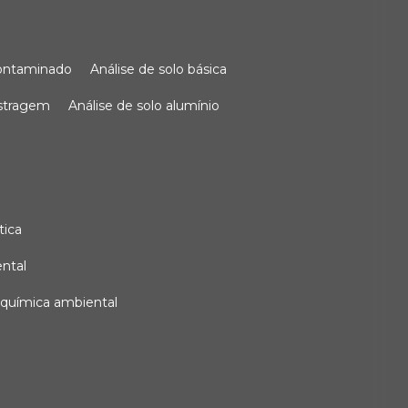
 contaminado
análise de solo básica
ostragem
análise de solo alumínio
tica
ental
e química ambiental