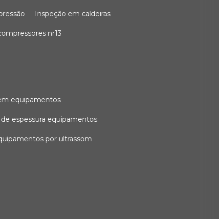
 pressão
inspeção em caldeiras
compressores nr13
l em equipamentos
o de espessura equipamentos
equipamentos por ultrassom