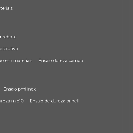
teriais
r rebote
estrutivo
po em materiais
ensaio dureza campo
ensaio pmi inox
dureza mic10
ensaio de dureza brinell