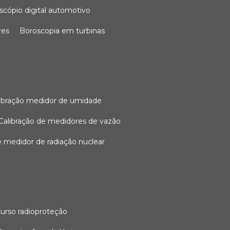
oscópio digital automotivo
res
boroscopia em turbinas
alibração medidor de umidade
calibração de medidores de vazão
de medidor de radiação nuclear
curso radioproteção