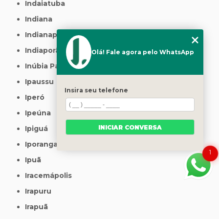
Indaiatuba
Indiana
Indianapolis
Indiaporã
Olá! Fale agora pelo WhatsApp
Inúbia Paulista
Ipaussu
Insira seu telefone
Iperó
Ipeúna
INICIAR CONVERSA
Ipiguá
Iporanga
1
Ipuã
Iracemápolis
Irapuru
Irapuã