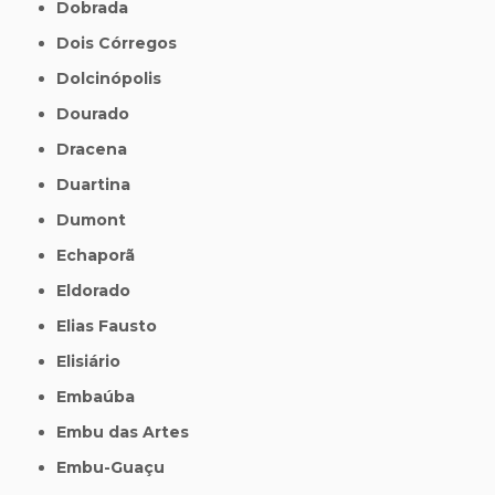
Dobrada
Dois Córregos
Dolcinópolis
Dourado
Dracena
Duartina
Dumont
Echaporã
Eldorado
Elias Fausto
Elisiário
Embaúba
Embu das Artes
Embu-Guaçu