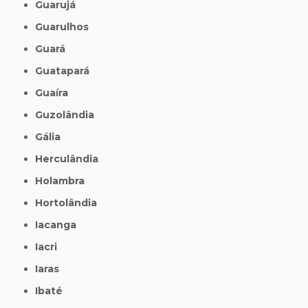
Guarujá
Guarulhos
Guará
Guatapará
Guaíra
Guzolândia
Gália
Herculândia
Holambra
Hortolândia
Iacanga
Iacri
Iaras
Ibaté