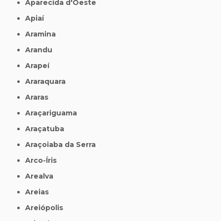
Aparecida d'Oeste
Apiaí
Aramina
Arandu
Arapeí
Araraquara
Araras
Araçariguama
Araçatuba
Araçoiaba da Serra
Arco-Íris
Arealva
Areias
Areiópolis