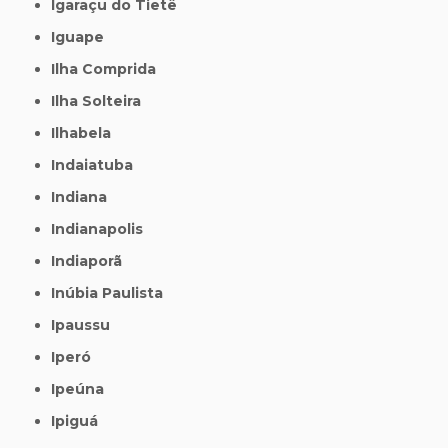
Igaraçu do Tietê
Iguape
Ilha Comprida
Ilha Solteira
Ilhabela
Indaiatuba
Indiana
Indianapolis
Indiaporã
Inúbia Paulista
Ipaussu
Iperó
Ipeúna
Ipiguá