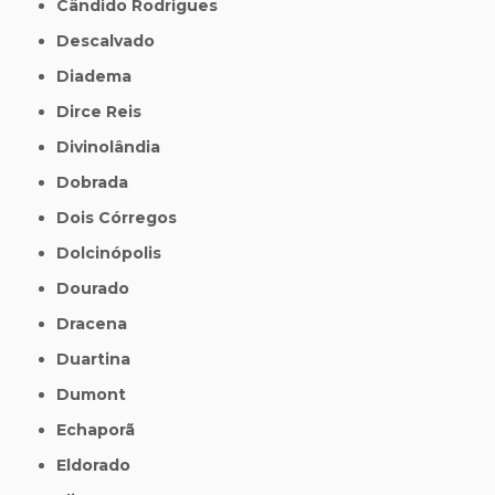
Cândido Rodrigues
Descalvado
Diadema
Dirce Reis
Divinolândia
Dobrada
Dois Córregos
Dolcinópolis
Dourado
Dracena
Duartina
Dumont
Echaporã
Eldorado