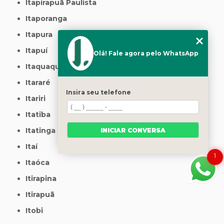
Itapirapuã Paulista
Itaporanga
Itapura
Itapuí
Olá! Fale agora pelo WhatsApp
Itaquaquecetuba
Itararé
Insira seu telefone
Itariri
Itatiba
Itatinga
INICIAR CONVERSA
Itaí
1
Itaóca
Itirapina
Itirapuã
Itobi