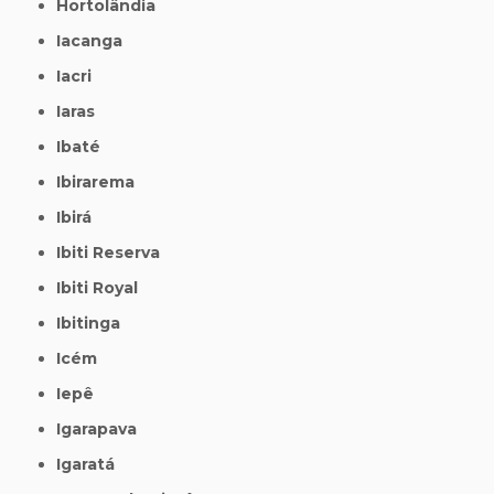
Hortolândia
Iacanga
Iacri
Iaras
Ibaté
Ibirarema
Ibirá
Ibiti Reserva
Ibiti Royal
Ibitinga
Icém
Iepê
Igarapava
Igaratá