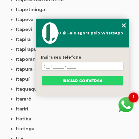
Itapetininga
Itapeva
Itapevi
Olá! Fale agora pelo WhatsApp
Itapira
Itapirapuã Paulista
Insira seu telefone
Itaporanga
Itapura
Itapuí
INICIAR CONVERSA
Itaquaquecetuba
1
Itararé
Itariri
Itatiba
Itatinga
Itaí