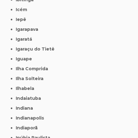
Icém
Iepê
Igarapava
Igaratá
Igaraçu do Tietê
Iguape
Ilha Comprida
Ilha Solteira
Ilhabela
Indaiatuba
Indiana
Indianapolis
Indiaporã
Inúbia Paulista