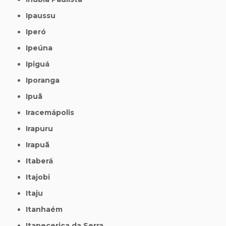
Ipaussu
Iperó
Ipeúna
Ipiguá
Iporanga
Ipuã
Iracemápolis
Irapuru
Irapuã
Itaberá
Itajobi
Itaju
Itanhaém
Itapecerica da Serra