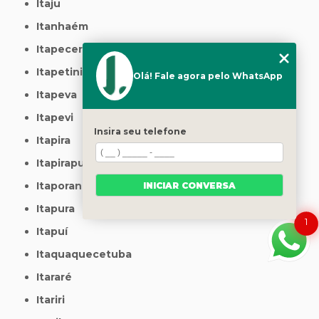
Itaju
Itanhaém
Itapecerica da Serra
Itapetininga
Olá! Fale agora pelo WhatsApp
Itapeva
Itapevi
Insira seu telefone
Itapira
Itapirapuã Paulista
Itaporanga
INICIAR CONVERSA
Itapura
1
Itapuí
Itaquaquecetuba
Itararé
Itariri