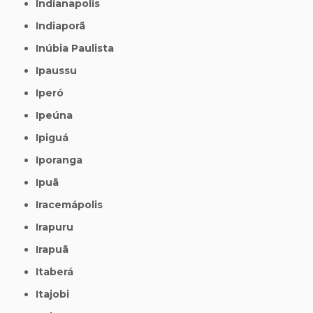
Indianapolis
Indiaporã
Inúbia Paulista
Ipaussu
Iperó
Ipeúna
Ipiguá
Iporanga
Ipuã
Iracemápolis
Irapuru
Irapuã
Itaberá
Itajobi