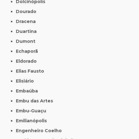
Dolcinópolis
Dourado
Dracena
Duartina
Dumont
Echaporã
Eldorado
Elias Fausto
Elisiário
Embaúba
Embu das Artes
Embu-Guaçu
Emilianópolis
Engenheiro Coelho