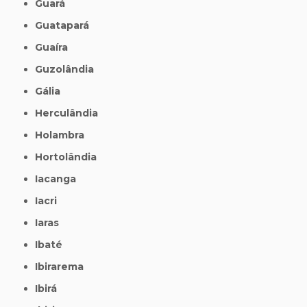
Guará
Guatapará
Guaíra
Guzolândia
Gália
Herculândia
Holambra
Hortolândia
Iacanga
Iacri
Iaras
Ibaté
Ibirarema
Ibirá