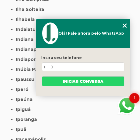
Ilha Solteira
Ilhabela
Indaiatuba
Olá! Fale agora pelo WhatsApp
Indiana
Indianapolis
Insira seu telefone
Indiaporã
Inúbia Paulista
Ipaussu
INICIAR CONVERSA
Iperó
1
Ipeúna
Ipiguá
Iporanga
Ipuã
Iracemápolis