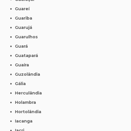
Guareí
Guariba
Guarujá
Guarulhos
Guará
Guatapará
Guaíra
Guzolândia
Gália
Herculândia
Holambra
Hortolândia
Iacanga
Iacri