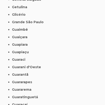
Getulina
Glicério
Grande São Paulo
Guaimbê
Guaiçara
Guapiara
Guapiaçu
Guaraci
Guarani d'Oeste
Guarantã
Guararapes
Guararema
Guaratinguetá
Guaraçaí