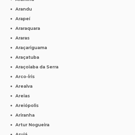
Arandu
Arapeí
Araraquara
Araras
Araçariguama
Araçatuba
Araçoiaba da Serra
Arco-Íris
Arealva
Areias
Areiópolis
Ariranha
Artur Nogueira
Arujá