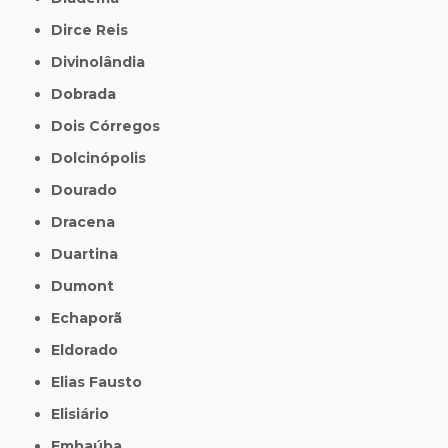
Dirce Reis
Divinolândia
Dobrada
Dois Córregos
Dolcinópolis
Dourado
Dracena
Duartina
Dumont
Echaporã
Eldorado
Elias Fausto
Elisiário
Embaúba