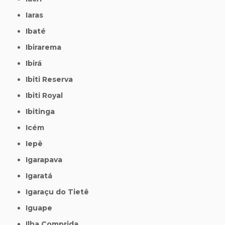
Iaras
Ibaté
Ibirarema
Ibirá
Ibiti Reserva
Ibiti Royal
Ibitinga
Icém
Iepê
Igarapava
Igaratá
Igaraçu do Tietê
Iguape
Ilha Comprida