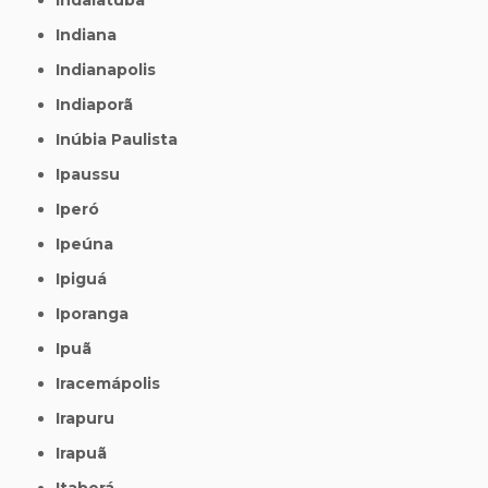
Indiana
Indianapolis
Indiaporã
Inúbia Paulista
Ipaussu
Iperó
Ipeúna
Ipiguá
Iporanga
Ipuã
Iracemápolis
Irapuru
Irapuã
Itaberá