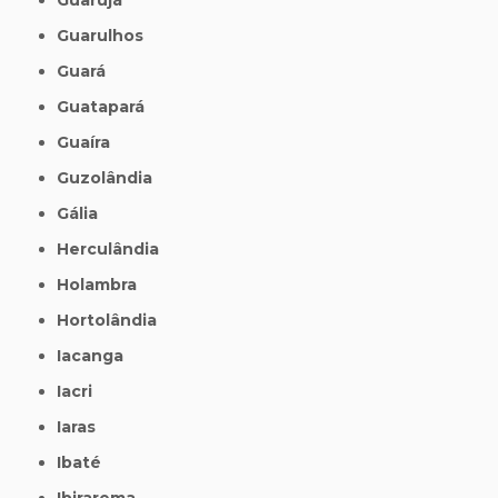
Guarulhos
Guará
Guatapará
Guaíra
Guzolândia
Gália
Herculândia
Holambra
Hortolândia
Iacanga
Iacri
Iaras
Ibaté
Ibirarema