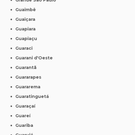
Guaimbê
Guaiçara
Guapiara
Guapiaçu
Guaraci
Guarani d'Oeste
Guarantã
Guararapes
Guararema
Guaratinguetá
Guaraçaí
Guareí
Guariba
Guarujá