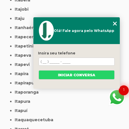
Itajobi
Itaju
Itanhaém
Olá! Fale agora pelo WhatsApp
Itapecerica da Serra
Itapetininga
Insira seu telefone
Itapeva
Itapevi
Itapira
INICIAR CONVERSA
Itapirapuã Paulista
1
Itaporanga
Itapura
Itapuí
Itaquaquecetuba
Itararé