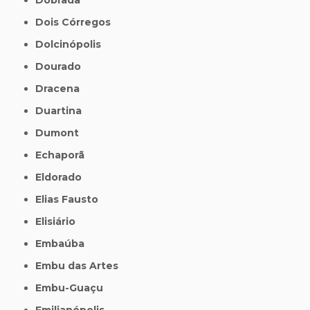
Dois Córregos
Dolcinópolis
Dourado
Dracena
Duartina
Dumont
Echaporã
Eldorado
Elias Fausto
Elisiário
Embaúba
Embu das Artes
Embu-Guaçu
Emilianópolis