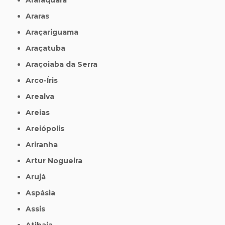
Araras
Araçariguama
Araçatuba
Araçoiaba da Serra
Arco-Íris
Arealva
Areias
Areiópolis
Ariranha
Artur Nogueira
Arujá
Aspásia
Assis
Atibaia