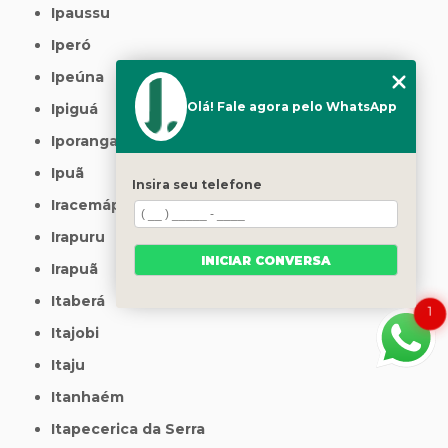
Ipaussu
Iperó
Ipeúna
Olá! Fale agora pelo WhatsApp
Ipiguá
Iporanga
Ipuã
Insira seu telefone
Iracemápolis
Irapuru
INICIAR CONVERSA
Irapuã
Itaberá
1
Itajobi
Itaju
Itanhaém
Itapecerica da Serra