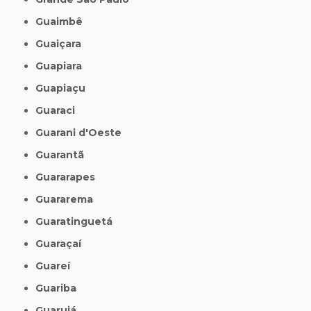
Guaimbê
Guaiçara
Guapiara
Guapiaçu
Guaraci
Guarani d'Oeste
Guarantã
Guararapes
Guararema
Guaratinguetá
Guaraçaí
Guareí
Guariba
Guarujá