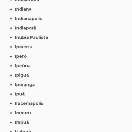
Indiana
Indianapolis
Indiaporã
Inúbia Paulista
Ipaussu
Iperó
Ipeúna
Ipiguá
Iporanga
Ipuã
Iracemápolis
Irapuru
Irapuã
Itaberá