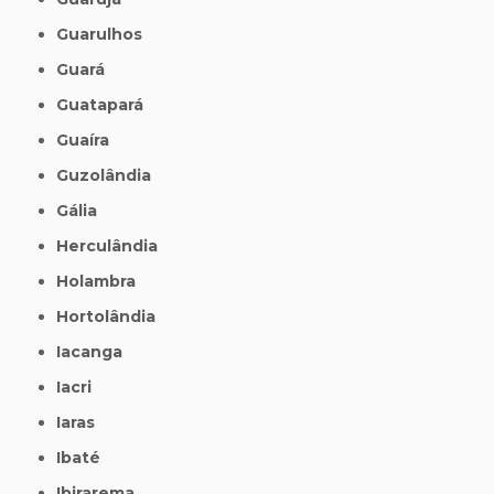
Guarulhos
Guará
Guatapará
Guaíra
Guzolândia
Gália
Herculândia
Holambra
Hortolândia
Iacanga
Iacri
Iaras
Ibaté
Ibirarema