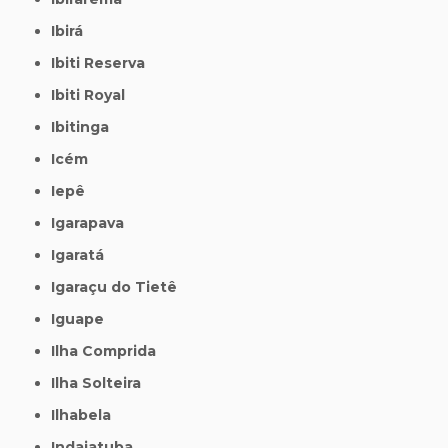
Ibirá
Ibiti Reserva
Ibiti Royal
Ibitinga
Icém
Iepê
Igarapava
Igaratá
Igaraçu do Tietê
Iguape
Ilha Comprida
Ilha Solteira
Ilhabela
Indaiatuba