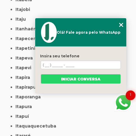
Itajobi
Itaju
Itanhaém
Olá! Fale agora pelo WhatsApp
Itapecerica da Serra
Itapetininga
Insira seu telefone
Itapeva
Itapevi
Itapira
INICIAR CONVERSA
Itapirapuã Paulista
1
Itaporanga
Itapura
Itapuí
Itaquaquecetuba
Itararé