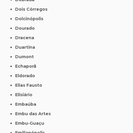
Dois Córregos
Dolcinópolis
Dourado
Dracena
Duartina
Dumont
Echaporã
Eldorado
Elias Fausto
Elisiário
Embaúba
Embu das Artes
Embu-Guaçu
Emilianópolis