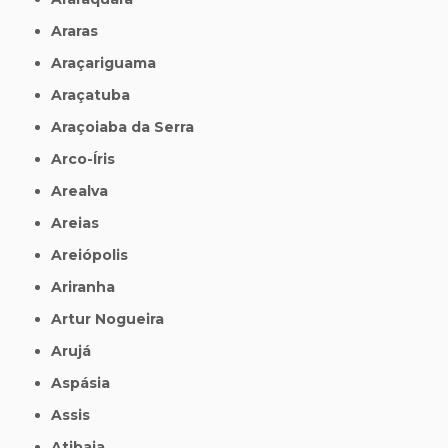
Araras
Araçariguama
Araçatuba
Araçoiaba da Serra
Arco-Íris
Arealva
Areias
Areiópolis
Ariranha
Artur Nogueira
Arujá
Aspásia
Assis
Atibaia