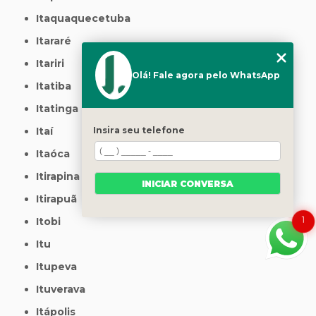
Itaquaquecetuba
Itararé
Itariri
Olá! Fale agora pelo WhatsApp
Itatiba
Itatinga
Insira seu telefone
Itaí
Itaóca
Itirapina
INICIAR CONVERSA
Itirapuã
1
Itobi
Itu
Itupeva
Ituverava
Itápolis