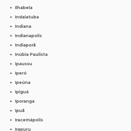
Ilhabela
Indaiatuba
Indiana
Indianapolis
Indiaporã
Inúbia Paulista
Ipaussu
Iperó
Ipeúna
Ipiguá
Iporanga
Ipuã
Iracemápolis
Irapuru