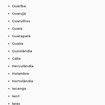
Guariba
Guarujá
Guarulhos
Guará
Guatapará
Guaíra
Guzolândia
Gália
Herculândia
Holambra
Hortolândia
Iacanga
Iacri
Iaras