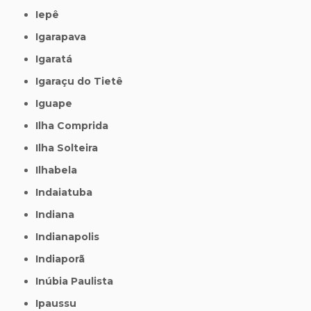
Iepê
Igarapava
Igaratá
Igaraçu do Tietê
Iguape
Ilha Comprida
Ilha Solteira
Ilhabela
Indaiatuba
Indiana
Indianapolis
Indiaporã
Inúbia Paulista
Ipaussu