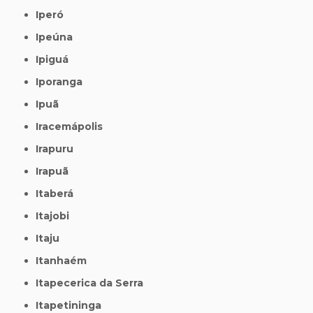
Iperó
Ipeúna
Ipiguá
Iporanga
Ipuã
Iracemápolis
Irapuru
Irapuã
Itaberá
Itajobi
Itaju
Itanhaém
Itapecerica da Serra
Itapetininga