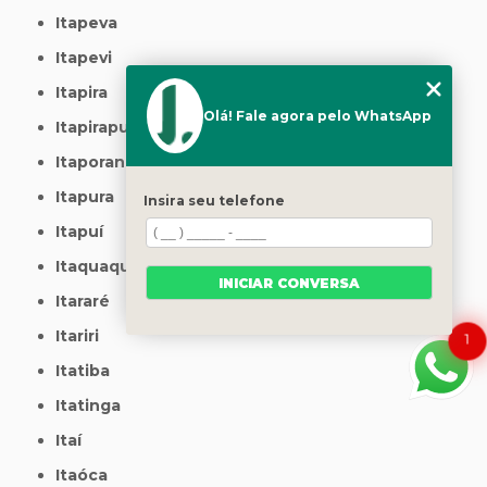
Itapeva
Itapevi
Itapira
Olá! Fale agora pelo WhatsApp
Itapirapuã Paulista
Itaporanga
Itapura
Insira seu telefone
Itapuí
Itaquaquecetuba
INICIAR CONVERSA
Itararé
Itariri
1
Itatiba
Itatinga
Itaí
Itaóca