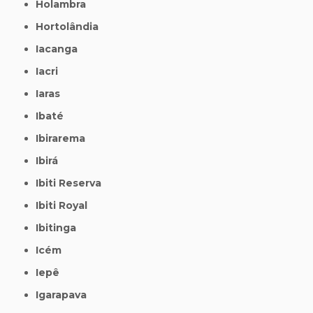
Holambra
Hortolândia
Iacanga
Iacri
Iaras
Ibaté
Ibirarema
Ibirá
Ibiti Reserva
Ibiti Royal
Ibitinga
Icém
Iepê
Igarapava