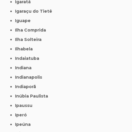
Igaratá
Igaraçu do Tietê
Iguape
Ilha Comprida
Ilha Solteira
Ilhabela
Indaiatuba
Indiana
Indianapolis
Indiaporã
Inúbia Paulista
Ipaussu
Iperó
Ipeúna