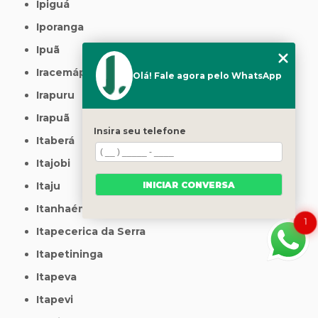
Ipiguá
Iporanga
Ipuã
Iracemápolis
Olá! Fale agora pelo WhatsApp
Irapuru
Irapuã
Insira seu telefone
Itaberá
Itajobi
INICIAR CONVERSA
Itaju
Itanhaém
1
Itapecerica da Serra
Itapetininga
Itapeva
Itapevi