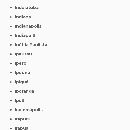
Indaiatuba
Indiana
Indianapolis
Indiaporã
Inúbia Paulista
Ipaussu
Iperó
Ipeúna
Ipiguá
Iporanga
Ipuã
Iracemápolis
Irapuru
Irapuã