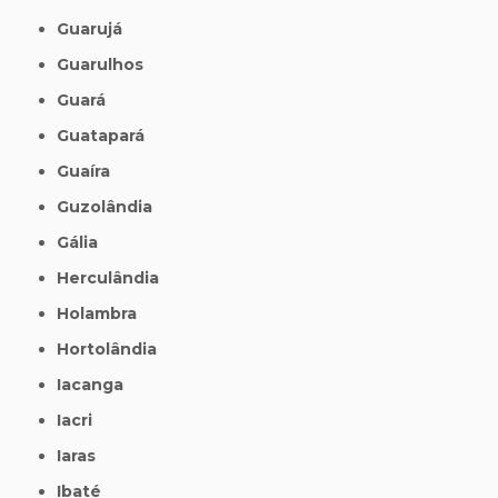
Guarujá
Guarulhos
Guará
Guatapará
Guaíra
Guzolândia
Gália
Herculândia
Holambra
Hortolândia
Iacanga
Iacri
Iaras
Ibaté