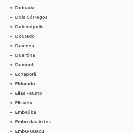
Dobrada
Dois Córregos
Dolcinópolis
Dourado
Dracena
Duartina
Dumont
Echaporã
Eldorado
Elias Fausto
Elisiário
Embaúba
Embu das Artes
Embu-Guaçu