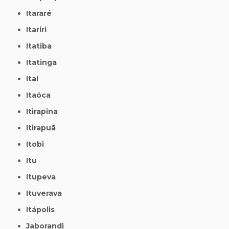
Itararé
Itariri
Itatiba
Itatinga
Itaí
Itaóca
Itirapina
Itirapuã
Itobi
Itu
Itupeva
Ituverava
Itápolis
Jaborandi