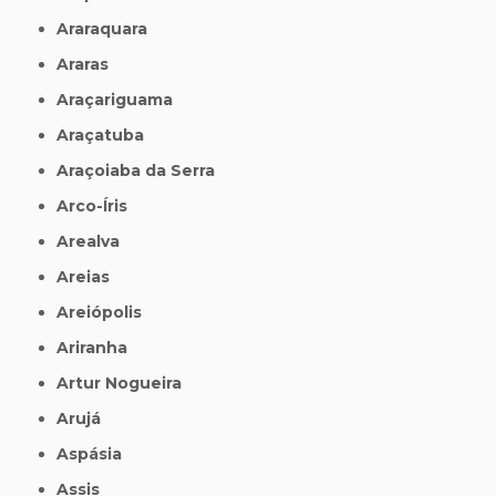
Araraquara
Araras
Araçariguama
Araçatuba
Araçoiaba da Serra
Arco-Íris
Arealva
Areias
Areiópolis
Ariranha
Artur Nogueira
Arujá
Aspásia
Assis