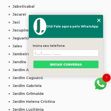
Jaboticabal
Jacareí
Jaci
Olá! Fale agora pelo WhatsApp
Jacupiranga
Jaguariúna
Jales
Insira seu telefone
Jambeiro
Jandira
INICIAR CONVERSA
Jardim Arize
1
Jardim Caguacú
Jardim Gabriela
Jardim Grilmalde
Jardim Helena Cristina
Jardim Luzitânia