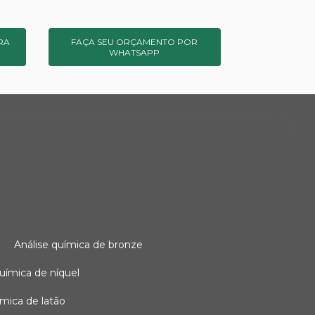
RA
FAÇA SEU ORÇAMENTO POR
WHATSAPP
o
análise química de bronze
 química de níquel
uímica de latão