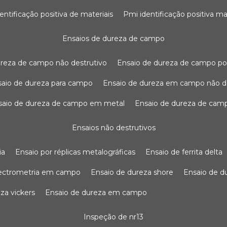
dentificação positiva de materiais
pmi identificação positiva ma
ensaios de dureza de campo
dureza de campo não destrutivo
ensaio de dureza de campo po
nsaio de dureza para campo
ensaio de dureza em campo não d
nsaio de dureza de campo em metal
ensaio de dureza de cam
ensaios não destrutivos
ia
ensaio por réplicas metalográficas
ensaio de ferrita delta
pectrometria em campo
ensaio de dureza shore
ensaio de 
eza vickers
ensaio de dureza em campo
inspeção de nr13