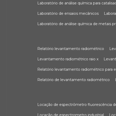
laboratório de análise química para catali
laboratório de ensaios mecânicos
labor
laboratório de análise química de metais p
relatório levantamento radiométrico
le
levantamento radiométrico raio x
levan
relatório levantamento radiométrico para
relatório de levantamento radiométrico
locação de espectrômetro fluorescência de
locação de espectrometro industrial
lo