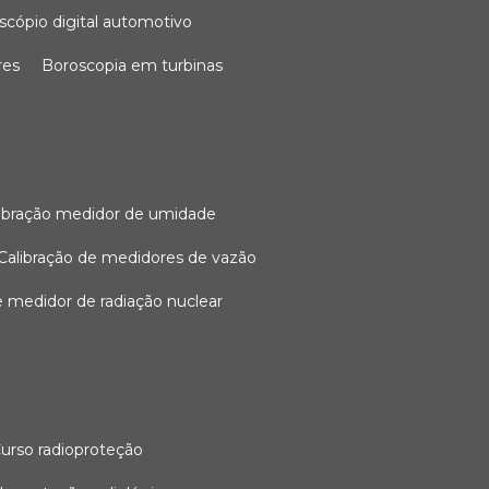
oscópio digital automotivo
res
boroscopia em turbinas
alibração medidor de umidade
calibração de medidores de vazão
de medidor de radiação nuclear
curso radioproteção