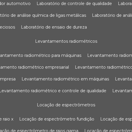
sador automotivo
laboratório de controle de qualidade
labor
atório de análise química de ligas metálicas
laboratório de aná
reciosos
laboratório de ensaio de dureza
levantamentos radiométricos
vantamento radiométrico para máquinas
levantamento radio
tamento radiométrico empresarial
levantamento radiométrico
 empresa
levantamento radiométrico em máquinas
levant
levantamento radiométrico e controle de qualidade
levanta
locação de espectrômetros
 raio x
locação de espectrômetro fundição
locação de es
cação de espectrômetro de raios gama
locação de espectrôm