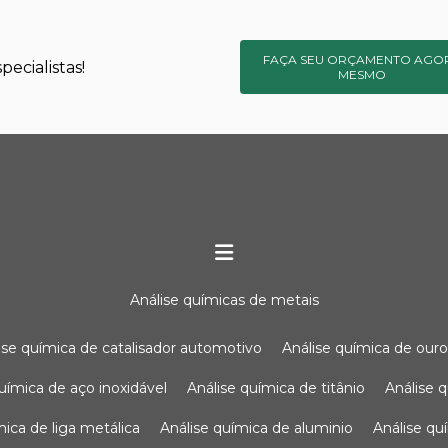
FAÇA SEU ORÇAMENTO AGO
ecialistas!
MESMO
análise químicas de metais
lise química de catalisador automotivo
análise química de our
química de aço inoxidável
análise química de titânio
análise
ímica de liga metálica
análise química de aluminio
análise q