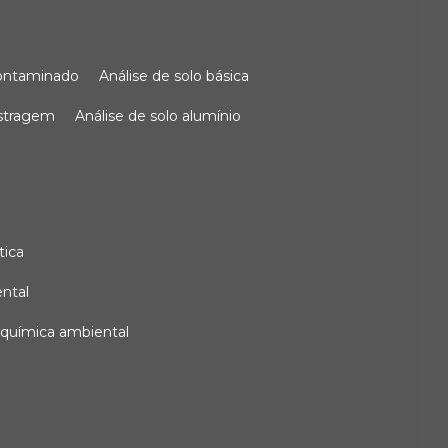
 contaminado
análise de solo básica
ostragem
análise de solo alumínio
tica
ental
e química ambiental