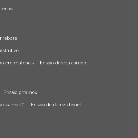
teriais
r rebote
estrutivo
po em materiais
ensaio dureza campo
ensaio pmi inox
dureza mic10
ensaio de dureza brinell