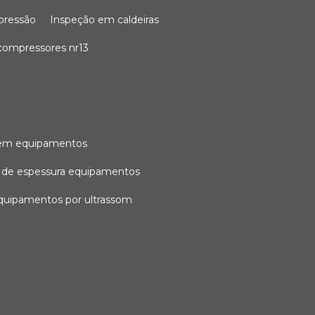
 pressão
inspeção em caldeiras
compressores nr13
l em equipamentos
o de espessura equipamentos
equipamentos por ultrassom