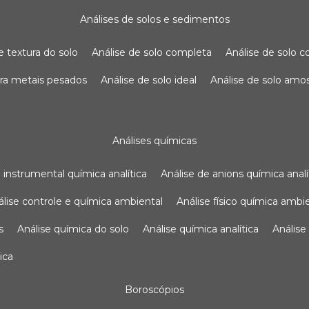
análises de solos e sedimentos
de textura do solo
análise de solo completa
análise de solo
para metais pesados
análise de solo ideal
análise de solo am
análises químicas
se instrumental química analítica
análise de anions química analí
nálise controle e química ambiental
análise físico química ambi
s
análise química do solo
análise química analítica
anális
ica
boroscópios