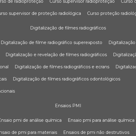
urso de radioproteção
curso supervisor radioproteção
curso
curso supervisor de proteção radiológica
curso proteção radioló
digitalização de filmes radiográficos
digitalização de filme radiográfico superexposto
digitalizaçã
digitalização e revelação de filmes radiográficos
digitaliz
ional
digitalização de filmes radiográficos e ecrans
digitali
cais
digitalização de filmes radiográficos odontológicos
ncionais
ensaios PMI
ensaio pmi de análise química
ensaio pmi para análise química
ensaio de pmi para materiais
ensaios de pmi não destrutivos