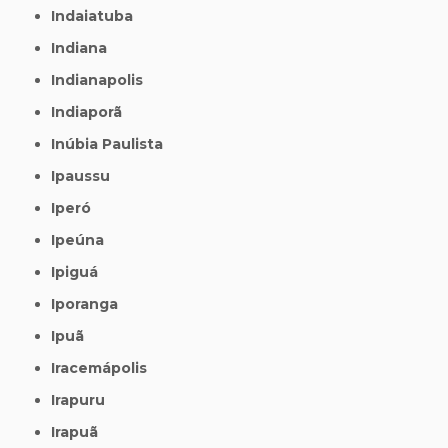
Indaiatuba
Indiana
Indianapolis
Indiaporã
Inúbia Paulista
Ipaussu
Iperó
Ipeúna
Ipiguá
Iporanga
Ipuã
Iracemápolis
Irapuru
Irapuã