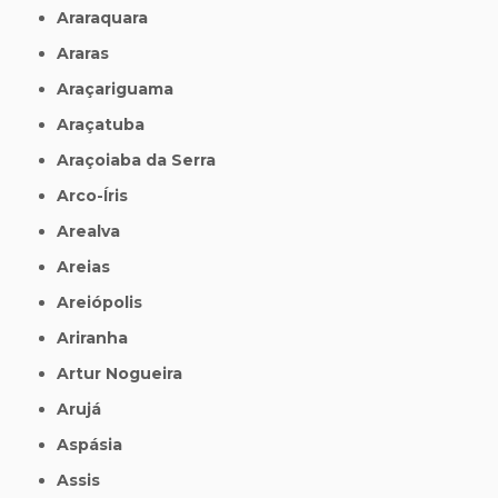
Araraquara
Araras
Araçariguama
Araçatuba
Araçoiaba da Serra
Arco-Íris
Arealva
Areias
Areiópolis
Ariranha
Artur Nogueira
Arujá
Aspásia
Assis