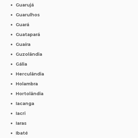
Guarujá
Guarulhos
Guará
Guatapará
Guaíra
Guzolândia
Gália
Herculândia
Holambra
Hortolândia
Iacanga
Iacri
Iaras
Ibaté