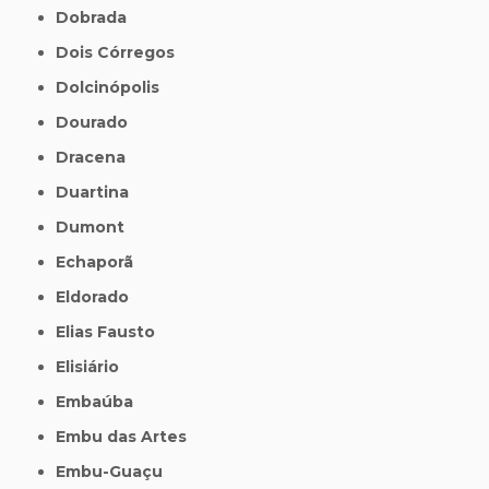
Dobrada
Dois Córregos
Dolcinópolis
Dourado
Dracena
Duartina
Dumont
Echaporã
Eldorado
Elias Fausto
Elisiário
Embaúba
Embu das Artes
Embu-Guaçu