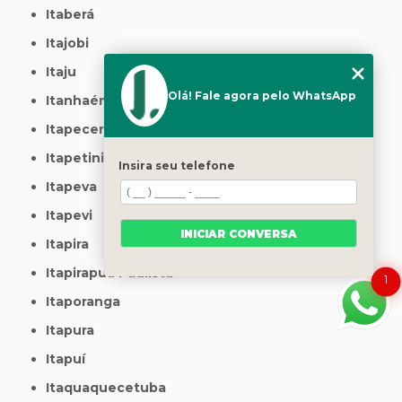
Itaberá
Itajobi
Itaju
Olá! Fale agora pelo WhatsApp
Itanhaém
Itapecerica da Serra
Itapetininga
Insira seu telefone
Itapeva
Itapevi
INICIAR CONVERSA
Itapira
Itapirapuã Paulista
1
Itaporanga
Itapura
Itapuí
Itaquaquecetuba