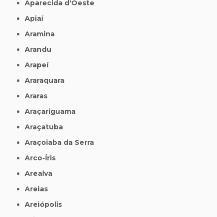
Aparecida d'Oeste
Apiaí
Aramina
Arandu
Arapeí
Araraquara
Araras
Araçariguama
Araçatuba
Araçoiaba da Serra
Arco-Íris
Arealva
Areias
Areiópolis