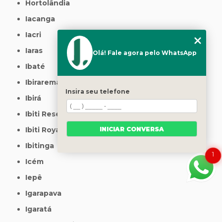
Hortolândia
Iacanga
Iacri
Iaras
Olá! Fale agora pelo WhatsApp
Ibaté
Ibirarema
Insira seu telefone
Ibirá
Ibiti Reserva
INICIAR CONVERSA
Ibiti Royal
Ibitinga
1
Icém
Iepê
Igarapava
Igaratá