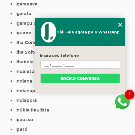
Igarapava
Igaratá
Igaraçu do Tietê
Olá! Fale agora pelo WhatsApp
Iguape
Ilha Comprida
Ilha Solteira
Insira seu telefone
Ilhabela
Indaiatuba
INICIAR CONVERSA
Indiana
Indianapolis
1
Indiaporã
Inúbia Paulista
Ipaussu
Iperó