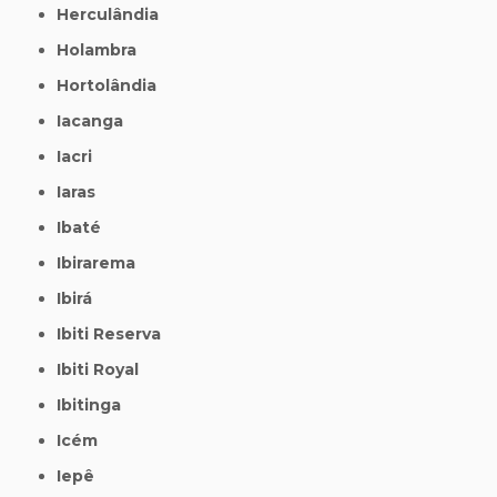
Herculândia
Holambra
Hortolândia
Iacanga
Iacri
Iaras
Ibaté
Ibirarema
Ibirá
Ibiti Reserva
Ibiti Royal
Ibitinga
Icém
Iepê