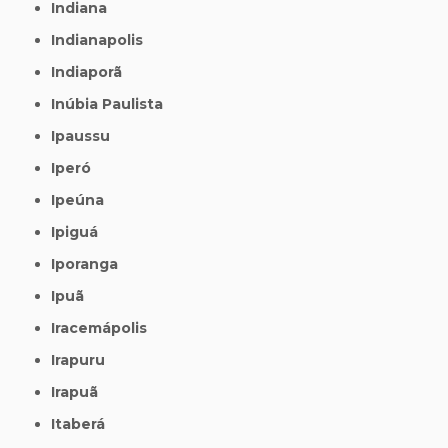
Indiana
Indianapolis
Indiaporã
Inúbia Paulista
Ipaussu
Iperó
Ipeúna
Ipiguá
Iporanga
Ipuã
Iracemápolis
Irapuru
Irapuã
Itaberá