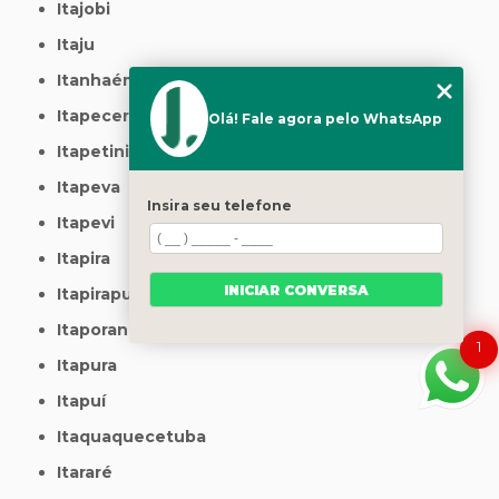
Itajobi
Itaju
Itanhaém
Itapecerica da Serra
Olá! Fale agora pelo WhatsApp
Itapetininga
Itapeva
Insira seu telefone
Itapevi
Itapira
INICIAR CONVERSA
Itapirapuã Paulista
Itaporanga
1
Itapura
Itapuí
Itaquaquecetuba
Itararé