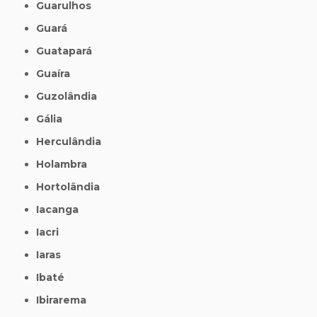
Guarulhos
Guará
Guatapará
Guaíra
Guzolândia
Gália
Herculândia
Holambra
Hortolândia
Iacanga
Iacri
Iaras
Ibaté
Ibirarema