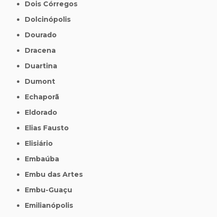
Dois Córregos
Dolcinópolis
Dourado
Dracena
Duartina
Dumont
Echaporã
Eldorado
Elias Fausto
Elisiário
Embaúba
Embu das Artes
Embu-Guaçu
Emilianópolis