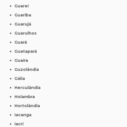
Guareí
Guariba
Guarujá
Guarulhos
Guará
Guatapará
Guaíra
Guzolândia
Gália
Herculândia
Holambra
Hortolândia
Iacanga
Iacri