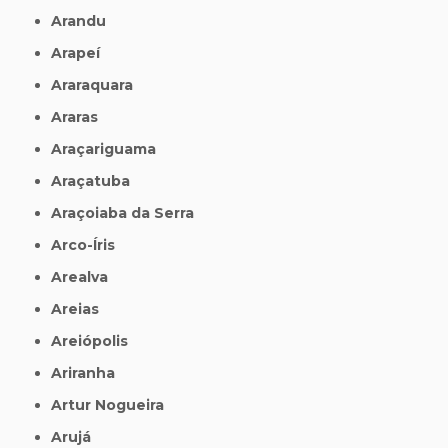
Arandu
Arapeí
Araraquara
Araras
Araçariguama
Araçatuba
Araçoiaba da Serra
Arco-Íris
Arealva
Areias
Areiópolis
Ariranha
Artur Nogueira
Arujá