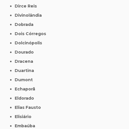
Dirce Reis
Divinolândia
Dobrada
Dois Córregos
Dolcinópolis
Dourado
Dracena
Duartina
Dumont
Echaporã
Eldorado
Elias Fausto
Elisiário
Embaúba