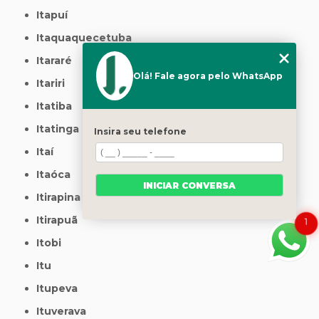
Itapuí
Itaquaquecetuba
Itararé
Olá! Fale agora pelo WhatsApp
Itariri
Itatiba
Itatinga
Insira seu telefone
Itaí
Itaóca
INICIAR CONVERSA
Itirapina
Itirapuã
1
Itobi
Itu
Itupeva
Ituverava