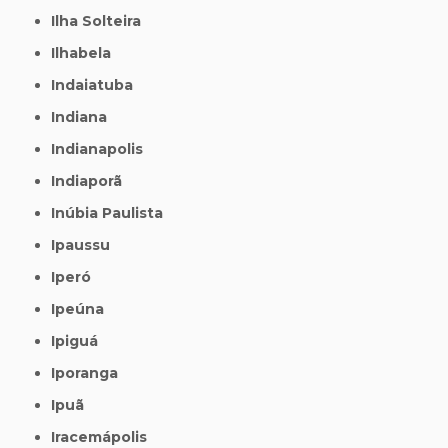
Ilha Solteira
Ilhabela
Indaiatuba
Indiana
Indianapolis
Indiaporã
Inúbia Paulista
Ipaussu
Iperó
Ipeúna
Ipiguá
Iporanga
Ipuã
Iracemápolis