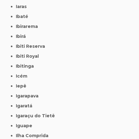
Iaras
Ibaté
Ibirarema
Ibirá
Ibiti Reserva
Ibiti Royal
Ibitinga
Icém
Iepê
Igarapava
Igaratá
Igaraçu do Tietê
Iguape
Ilha Comprida