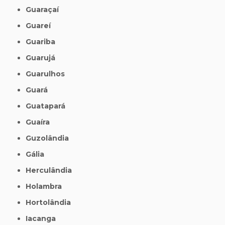
Guaraçaí
Guareí
Guariba
Guarujá
Guarulhos
Guará
Guatapará
Guaíra
Guzolândia
Gália
Herculândia
Holambra
Hortolândia
Iacanga