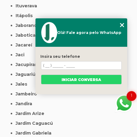
Ituverava
Itápolis
Jaborandi
Olá! Fale agora pelo WhatsApp
Jaboticabal
Jacareí
Jaci
Insira seu telefone
Jacupiranga
Jaguariúna
INICIAR CONVERSA
Jales
Jambeiro
1
Jandira
Jardim Arize
Jardim Caguacú
Jardim Gabriela