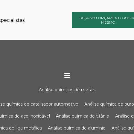
FAÇA SEU ORÇAMENTO AGO
ecialistas!
MESMO
análise químicas de metais
lise química de catalisador automotivo
análise química de our
química de aço inoxidável
análise química de titânio
análise
ímica de liga metálica
análise química de aluminio
análise q