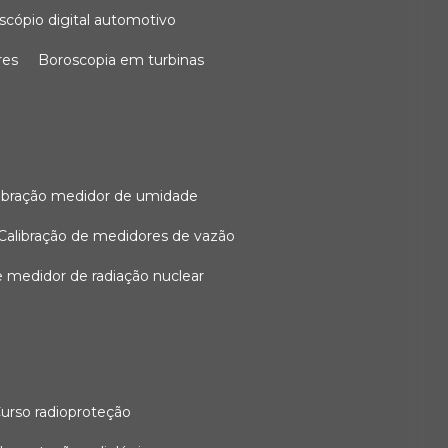
oscópio digital automotivo
res
boroscopia em turbinas
alibração medidor de umidade
calibração de medidores de vazão
de medidor de radiação nuclear
curso radioproteção