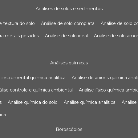
análises de solos e sedimentos
de textura do solo
análise de solo completa
análise de solo
para metais pesados
análise de solo ideal
análise de solo am
análises químicas
se instrumental química analítica
análise de anions química analí
nálise controle e química ambiental
análise físico química ambi
s
análise química do solo
análise química analítica
anális
ica
boroscópios