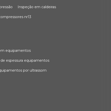
 pressão
inspeção em caldeiras
compressores nr13
l em equipamentos
o de espessura equipamentos
equipamentos por ultrassom