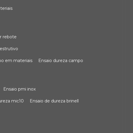
teriais
r rebote
estrutivo
po em materiais
ensaio dureza campo
ensaio pmi inox
dureza mic10
ensaio de dureza brinell