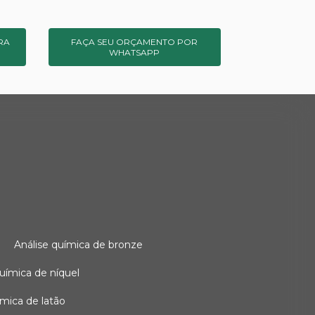
RA
FAÇA SEU ORÇAMENTO POR
WHATSAPP
o
análise química de bronze
 química de níquel
uímica de latão