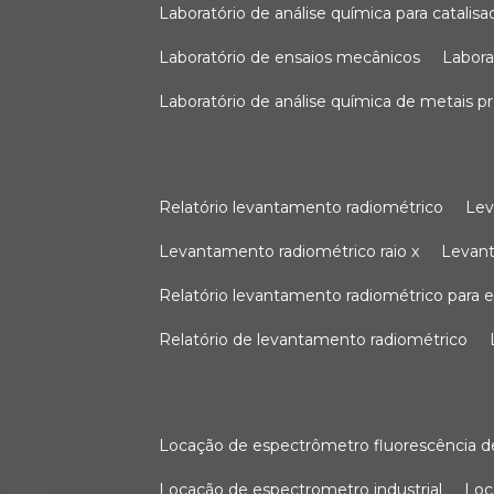
laboratório de análise química para catali
laboratório de ensaios mecânicos
labor
laboratório de análise química de metais p
relatório levantamento radiométrico
le
levantamento radiométrico raio x
levan
relatório levantamento radiométrico para
relatório de levantamento radiométrico
locação de espectrômetro fluorescência de
locação de espectrometro industrial
lo