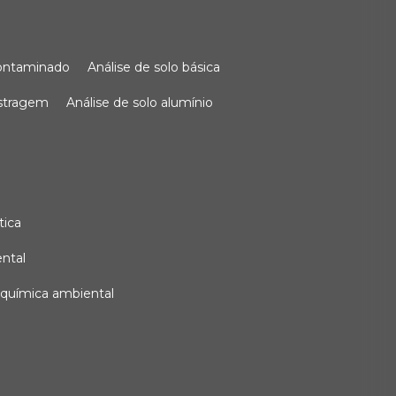
 contaminado
análise de solo básica
ostragem
análise de solo alumínio
tica
ental
e química ambiental