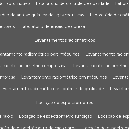
sador automotivo
laboratório de controle de qualidade
labor
atório de análise química de ligas metálicas
laboratório de aná
reciosos
laboratório de ensaio de dureza
levantamentos radiométricos
vantamento radiométrico para máquinas
levantamento radio
tamento radiométrico empresarial
levantamento radiométrico
 empresa
levantamento radiométrico em máquinas
levant
levantamento radiométrico e controle de qualidade
levanta
locação de espectrômetros
 raio x
locação de espectrômetro fundição
locação de es
cação de espectrômetro de raios gama
locação de espectrôm