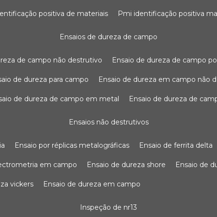
dentificação positiva de materiais
pmi identificação positiva ma
ensaios de dureza de campo
dureza de campo não destrutivo
ensaio de dureza de campo po
nsaio de dureza para campo
ensaio de dureza em campo não d
nsaio de dureza de campo em metal
ensaio de dureza de cam
ensaios não destrutivos
ia
ensaio por réplicas metalográficas
ensaio de ferrita delta
pectrometria em campo
ensaio de dureza shore
ensaio de 
eza vickers
ensaio de dureza em campo
inspeção de nr13