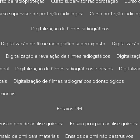
urso de radioproteção
curso supervisor radioproteção
curso
curso supervisor de proteção radiológica
curso proteção radioló
digitalização de filmes radiográficos
digitalização de filme radiográfico superexposto
digitalizaçã
digitalização e revelação de filmes radiográficos
digitaliz
ional
digitalização de filmes radiográficos e ecrans
digitali
cais
digitalização de filmes radiográficos odontológicos
ncionais
ensaios PMI
ensaio pmi de análise química
ensaio pmi para análise química
ensaio de pmi para materiais
ensaios de pmi não destrutivos