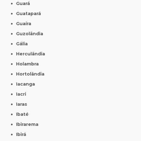
Guará
Guatapará
Guaíra
Guzolândia
Gália
Herculândia
Holambra
Hortolândia
Iacanga
Iacri
Iaras
Ibaté
Ibirarema
Ibirá