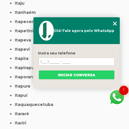
Itaju
Itanhaém
Itapecerica da Serra
Itapetininga
Olá! Fale agora pelo WhatsApp
Itapeva
Itapevi
Insira seu telefone
Itapira
Itapirapuã Paulista
INICIAR CONVERSA
Itaporanga
Itapura
1
Itapuí
Itaquaquecetuba
Itararé
Itariri