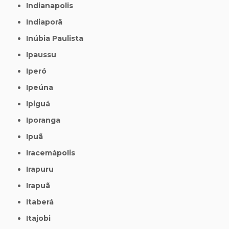
Indianapolis
Indiaporã
Inúbia Paulista
Ipaussu
Iperó
Ipeúna
Ipiguá
Iporanga
Ipuã
Iracemápolis
Irapuru
Irapuã
Itaberá
Itajobi