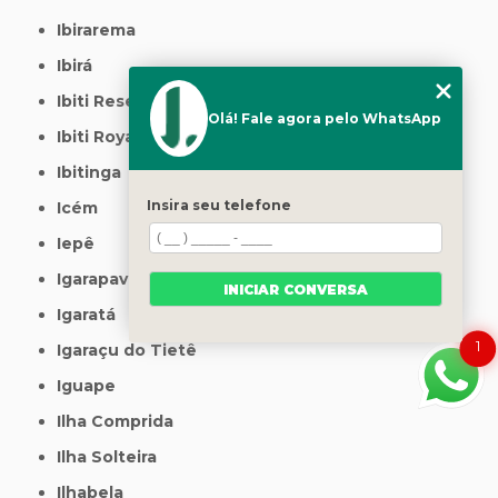
Ibirarema
Ibirá
Ibiti Reserva
Olá! Fale agora pelo WhatsApp
Ibiti Royal
Ibitinga
Insira seu telefone
Icém
Iepê
Igarapava
INICIAR CONVERSA
Igaratá
1
Igaraçu do Tietê
Iguape
Ilha Comprida
Ilha Solteira
Ilhabela