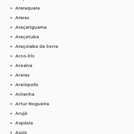
Araraquara
Araras
Araçariguama
Araçatuba
Araçoiaba da Serra
Arco-Íris
Arealva
Areias
Areiópolis
Ariranha
Artur Nogueira
Arujá
Aspásia
Assis