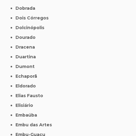
Dobrada
Dois Córregos
Dolcinópolis
Dourado
Dracena
Duartina
Dumont
Echaporã
Eldorado
Elias Fausto
Elisiário
Embaúba
Embu das Artes
Embu-Guaçu