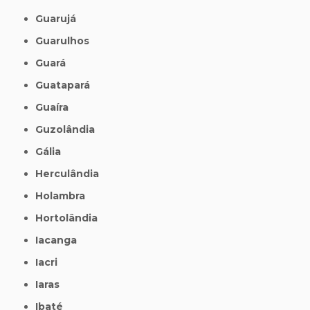
Guarujá
Guarulhos
Guará
Guatapará
Guaíra
Guzolândia
Gália
Herculândia
Holambra
Hortolândia
Iacanga
Iacri
Iaras
Ibaté