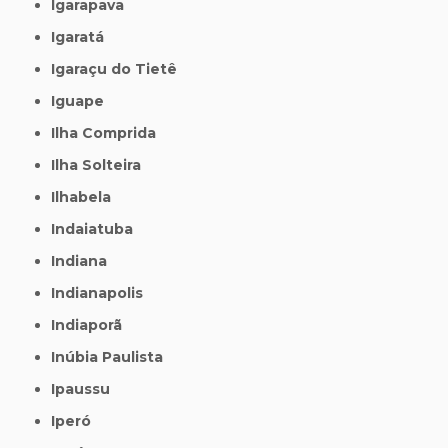
Igarapava
Igaratá
Igaraçu do Tietê
Iguape
Ilha Comprida
Ilha Solteira
Ilhabela
Indaiatuba
Indiana
Indianapolis
Indiaporã
Inúbia Paulista
Ipaussu
Iperó