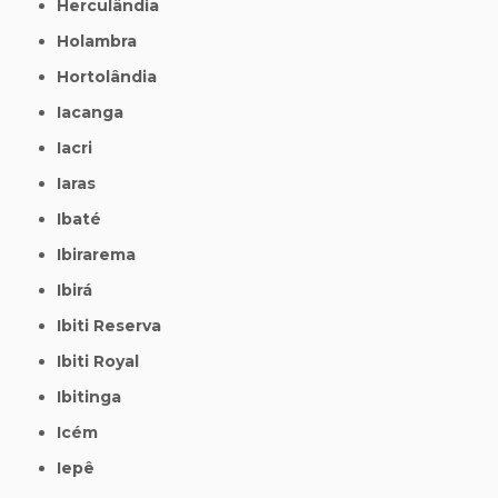
Herculândia
Holambra
Hortolândia
Iacanga
Iacri
Iaras
Ibaté
Ibirarema
Ibirá
Ibiti Reserva
Ibiti Royal
Ibitinga
Icém
Iepê