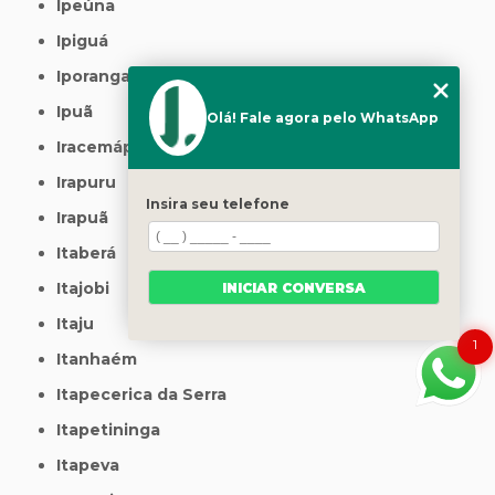
Ipeúna
Ipiguá
Iporanga
Ipuã
Olá! Fale agora pelo WhatsApp
Iracemápolis
Irapuru
Insira seu telefone
Irapuã
Itaberá
Itajobi
INICIAR CONVERSA
Itaju
1
Itanhaém
Itapecerica da Serra
Itapetininga
Itapeva