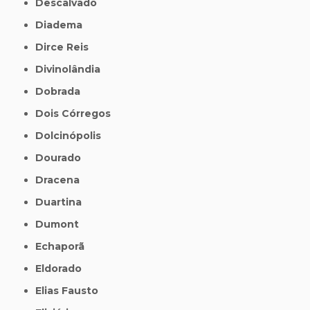
Descalvado
Diadema
Dirce Reis
Divinolândia
Dobrada
Dois Córregos
Dolcinópolis
Dourado
Dracena
Duartina
Dumont
Echaporã
Eldorado
Elias Fausto