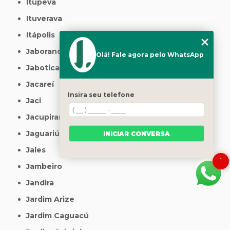
Itupeva
Ituverava
Itápolis
Jaborandi
Olá! Fale agora pelo WhatsApp
Jaboticabal
Jacareí
Insira seu telefone
Jaci
Jacupiranga
Jaguariúna
INICIAR CONVERSA
Jales
1
Jambeiro
Jandira
Jardim Arize
Jardim Caguacú