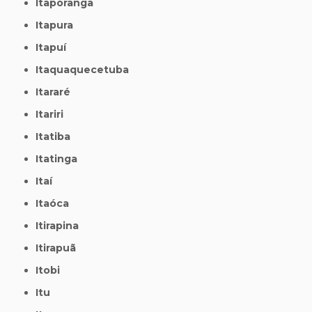
Itaporanga
Itapura
Itapuí
Itaquaquecetuba
Itararé
Itariri
Itatiba
Itatinga
Itaí
Itaóca
Itirapina
Itirapuã
Itobi
Itu