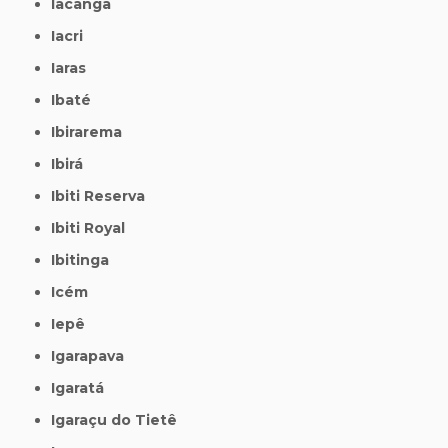
Iacanga
Iacri
Iaras
Ibaté
Ibirarema
Ibirá
Ibiti Reserva
Ibiti Royal
Ibitinga
Icém
Iepê
Igarapava
Igaratá
Igaraçu do Tietê