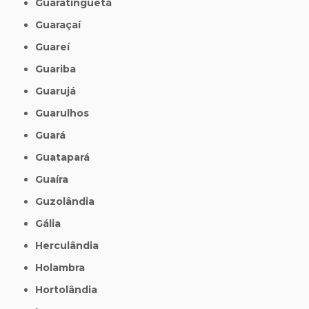
Guaratinguetá
Guaraçaí
Guareí
Guariba
Guarujá
Guarulhos
Guará
Guatapará
Guaíra
Guzolândia
Gália
Herculândia
Holambra
Hortolândia