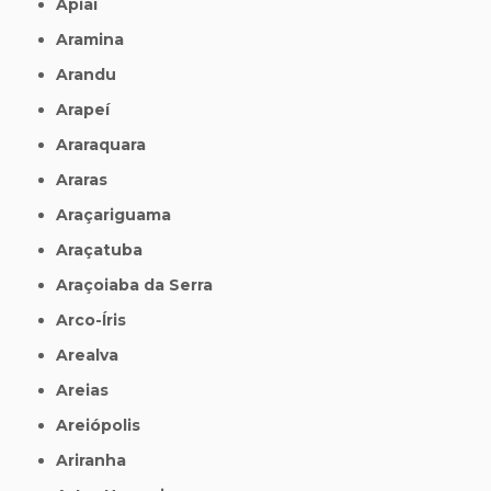
Apiaí
Aramina
Arandu
Arapeí
Araraquara
Araras
Araçariguama
Araçatuba
Araçoiaba da Serra
Arco-Íris
Arealva
Areias
Areiópolis
Ariranha