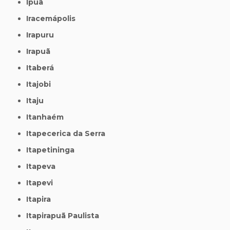
Ipuã
Iracemápolis
Irapuru
Irapuã
Itaberá
Itajobi
Itaju
Itanhaém
Itapecerica da Serra
Itapetininga
Itapeva
Itapevi
Itapira
Itapirapuã Paulista