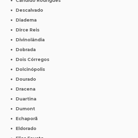
Cândido Rodrigues
Descalvado
Diadema
Dirce Reis
Divinolândia
Dobrada
Dois Córregos
Dolcinópolis
Dourado
Dracena
Duartina
Dumont
Echaporã
Eldorado