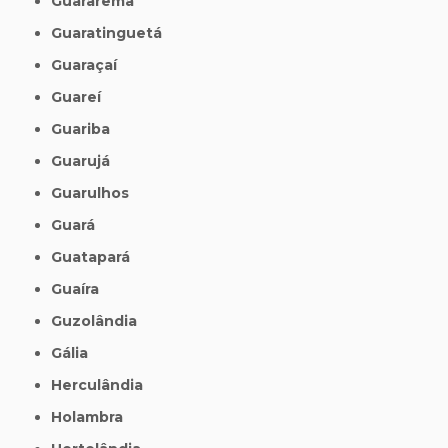
Guararema
Guaratinguetá
Guaraçaí
Guareí
Guariba
Guarujá
Guarulhos
Guará
Guatapará
Guaíra
Guzolândia
Gália
Herculândia
Holambra