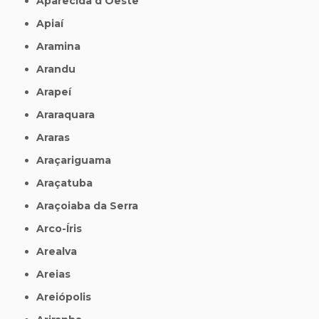
Aparecida d'Oeste
Apiaí
Aramina
Arandu
Arapeí
Araraquara
Araras
Araçariguama
Araçatuba
Araçoiaba da Serra
Arco-Íris
Arealva
Areias
Areiópolis