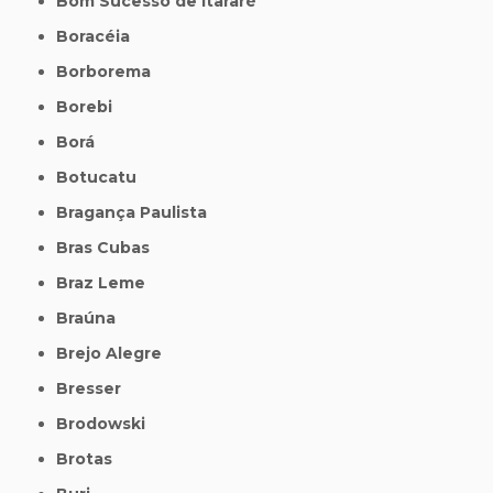
Bom Sucesso de Itararé
Boracéia
Borborema
Borebi
Borá
Botucatu
Bragança Paulista
Bras Cubas
Braz Leme
Braúna
Brejo Alegre
Bresser
Brodowski
Brotas