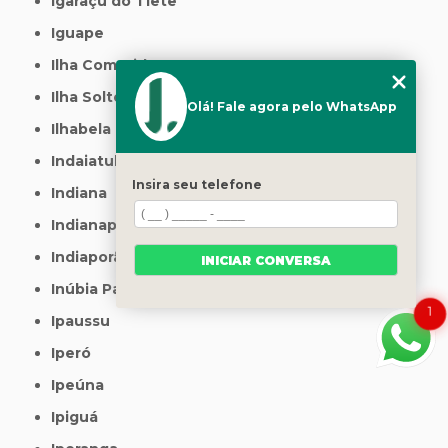
Igaraçu do Tietê
Iguape
Ilha Comprida
Ilha Solteira
Olá! Fale agora pelo WhatsApp
Ilhabela
Indaiatuba
Insira seu telefone
Indiana
Indianapolis
Indiaporã
INICIAR CONVERSA
Inúbia Paulista
1
Ipaussu
Iperó
Ipeúna
Ipiguá