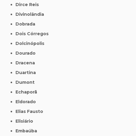
Dirce Reis
Divinolândia
Dobrada
Dois Córregos
Dolcinópolis
Dourado
Dracena
Duartina
Dumont
Echaporã
Eldorado
Elias Fausto
Elisiário
Embaúba