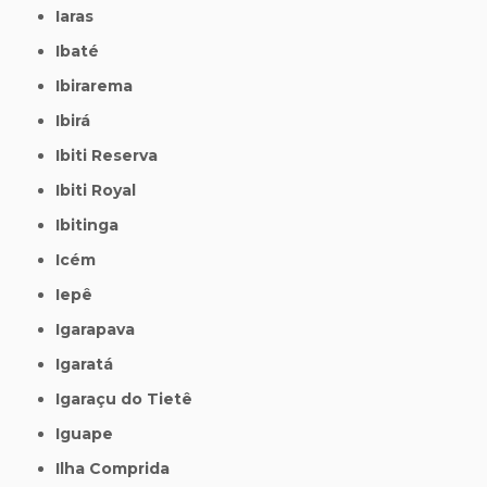
Iaras
Ibaté
Ibirarema
Ibirá
Ibiti Reserva
Ibiti Royal
Ibitinga
Icém
Iepê
Igarapava
Igaratá
Igaraçu do Tietê
Iguape
Ilha Comprida