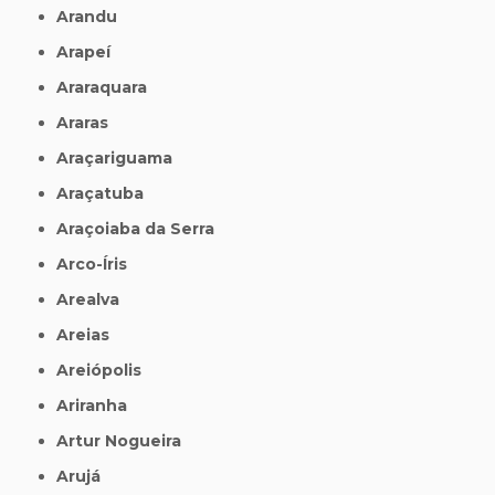
Arandu
Arapeí
Araraquara
Araras
Araçariguama
Araçatuba
Araçoiaba da Serra
Arco-Íris
Arealva
Areias
Areiópolis
Ariranha
Artur Nogueira
Arujá