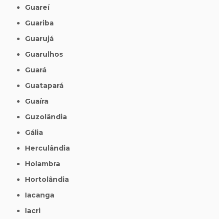
Guareí
Guariba
Guarujá
Guarulhos
Guará
Guatapará
Guaíra
Guzolândia
Gália
Herculândia
Holambra
Hortolândia
Iacanga
Iacri