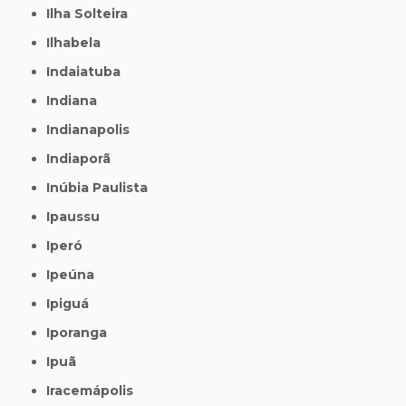
Ilha Solteira
Ilhabela
Indaiatuba
Indiana
Indianapolis
Indiaporã
Inúbia Paulista
Ipaussu
Iperó
Ipeúna
Ipiguá
Iporanga
Ipuã
Iracemápolis