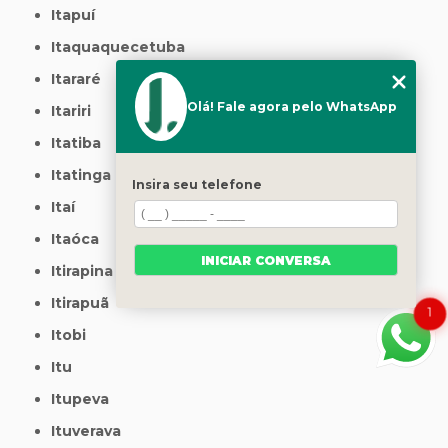
Itapuí
Itaquaquecetuba
Itararé
Olá! Fale agora pelo WhatsApp
Itariri
Itatiba
Itatinga
Insira seu telefone
Itaí
Itaóca
INICIAR CONVERSA
Itirapina
Itirapuã
1
Itobi
Itu
Itupeva
Ituverava