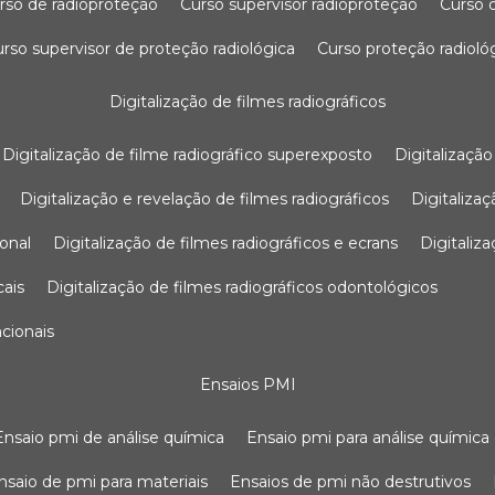
urso de radioproteção
curso supervisor radioproteção
curso
curso supervisor de proteção radiológica
curso proteção radioló
digitalização de filmes radiográficos
digitalização de filme radiográfico superexposto
digitalizaçã
digitalização e revelação de filmes radiográficos
digitaliz
ional
digitalização de filmes radiográficos e ecrans
digitali
cais
digitalização de filmes radiográficos odontológicos
ncionais
ensaios PMI
ensaio pmi de análise química
ensaio pmi para análise química
ensaio de pmi para materiais
ensaios de pmi não destrutivos