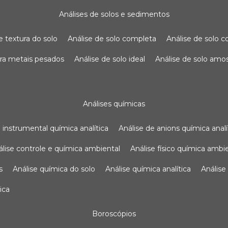
análises de solos e sedimentos
de textura do solo
análise de solo completa
análise de solo
para metais pesados
análise de solo ideal
análise de solo am
análises químicas
se instrumental química analítica
análise de anions química analí
nálise controle e química ambiental
análise físico química ambi
s
análise química do solo
análise química analítica
anális
ica
boroscópios