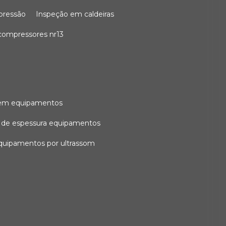
 pressão
inspeção em caldeiras
compressores nr13
l em equipamentos
o de espessura equipamentos
equipamentos por ultrassom