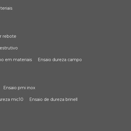
teriais
r rebote
estrutivo
po em materiais
ensaio dureza campo
ensaio pmi inox
dureza mic10
ensaio de dureza brinell