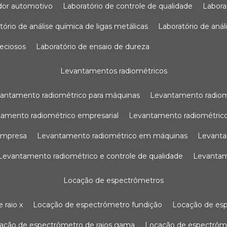
sador automotivo
laboratório de controle de qualidade
labor
atório de análise química de ligas metálicas
laboratório de aná
reciosos
laboratório de ensaio de dureza
levantamentos radiométricos
vantamento radiométrico para máquinas
levantamento radio
tamento radiométrico empresarial
levantamento radiométrico
 empresa
levantamento radiométrico em máquinas
levant
levantamento radiométrico e controle de qualidade
levanta
locação de espectrômetros
 raio x
locação de espectrômetro fundição
locação de es
cação de espectrômetro de raios gama
locação de espectrôm