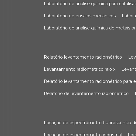
laboratório de análise química para catali
laboratório de ensaios mecânicos
labor
laboratório de análise química de metais p
relatório levantamento radiométrico
le
levantamento radiométrico raio x
levan
relatório levantamento radiométrico para
relatório de levantamento radiométrico
locação de espectrômetro fluorescência de
locação de espectrometro industrial
lo