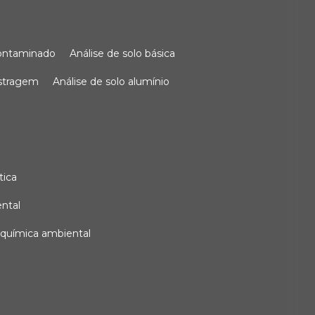
 contaminado
análise de solo básica
ostragem
análise de solo alumínio
tica
ental
e química ambiental