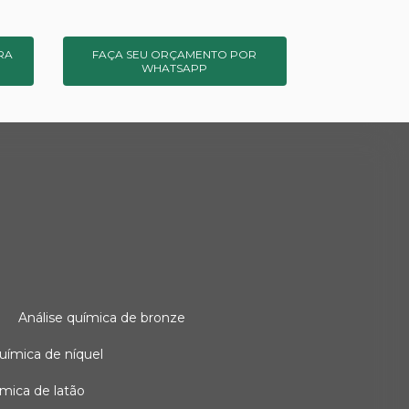
RA
FAÇA SEU ORÇAMENTO POR
WHATSAPP
o
análise química de bronze
 química de níquel
uímica de latão