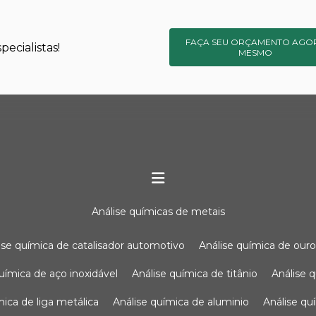
FAÇA SEU ORÇAMENTO AGO
ecialistas!
MESMO
análise químicas de metais
lise química de catalisador automotivo
análise química de our
química de aço inoxidável
análise química de titânio
análise
ímica de liga metálica
análise química de aluminio
análise q