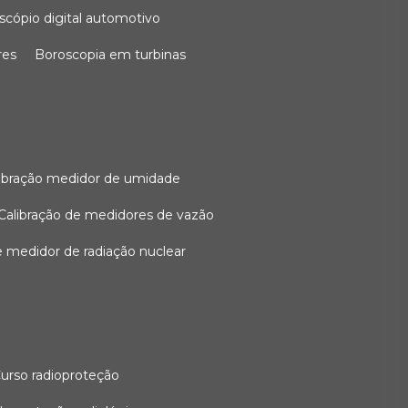
oscópio digital automotivo
res
boroscopia em turbinas
alibração medidor de umidade
calibração de medidores de vazão
de medidor de radiação nuclear
curso radioproteção