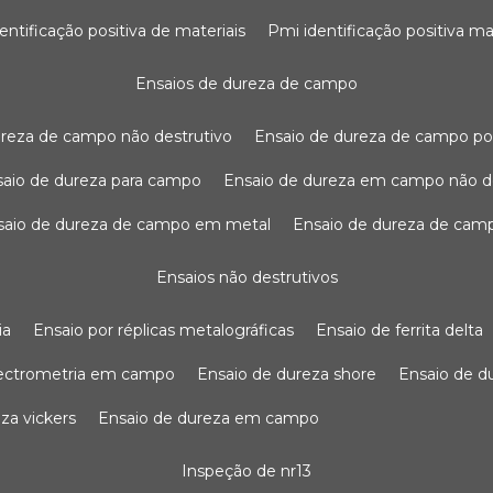
dentificação positiva de materiais
pmi identificação positiva ma
ensaios de dureza de campo
dureza de campo não destrutivo
ensaio de dureza de campo po
nsaio de dureza para campo
ensaio de dureza em campo não d
nsaio de dureza de campo em metal
ensaio de dureza de cam
ensaios não destrutivos
ia
ensaio por réplicas metalográficas
ensaio de ferrita delta
pectrometria em campo
ensaio de dureza shore
ensaio de 
eza vickers
ensaio de dureza em campo
inspeção de nr13