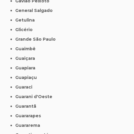
Gavião Peixoto
General Salgado
Getulina
Glicério
Grande São Paulo
Guaimbê
Guaiçara
Guapiara
Guapiaçu
Guaraci
Guarani d'Oeste
Guarantã
Guararapes
Guararema