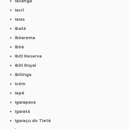
Iacanga
Iacri
Iaras
Ibaté
Ibirarema
Ibirá
Ibiti Reserva
Ibiti Royal
Ibitinga
Icém
Iepê
Igarapava
Igaratá
Igaraçu do Tietê