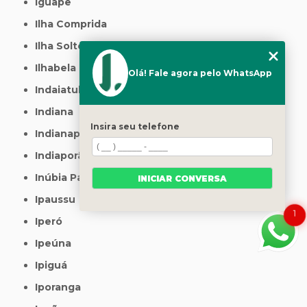
Iguape
Ilha Comprida
Ilha Solteira
Ilhabela
Olá! Fale agora pelo WhatsApp
Indaiatuba
Indiana
Insira seu telefone
Indianapolis
Indiaporã
Inúbia Paulista
INICIAR CONVERSA
Ipaussu
1
Iperó
Ipeúna
Ipiguá
Iporanga