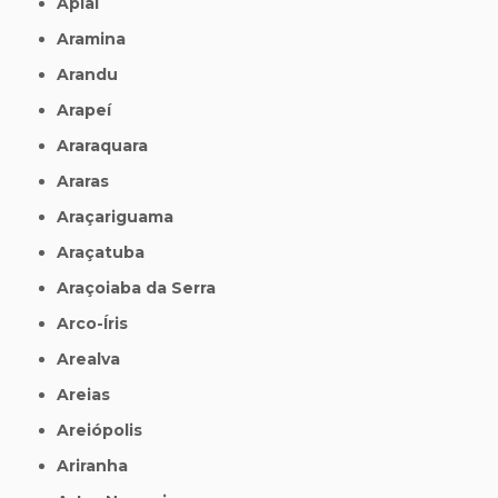
Apiaí
Aramina
Arandu
Arapeí
Araraquara
Araras
Araçariguama
Araçatuba
Araçoiaba da Serra
Arco-Íris
Arealva
Areias
Areiópolis
Ariranha