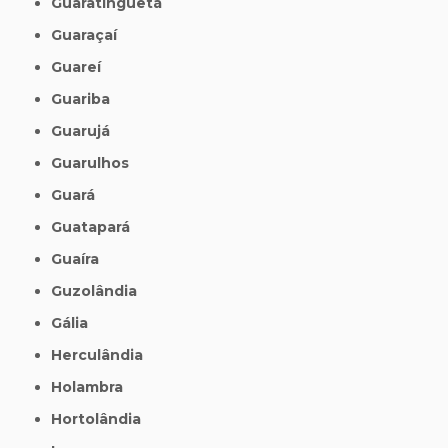
Guaratinguetá
Guaraçaí
Guareí
Guariba
Guarujá
Guarulhos
Guará
Guatapará
Guaíra
Guzolândia
Gália
Herculândia
Holambra
Hortolândia