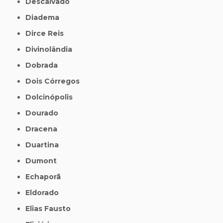
Descalvado
Diadema
Dirce Reis
Divinolândia
Dobrada
Dois Córregos
Dolcinópolis
Dourado
Dracena
Duartina
Dumont
Echaporã
Eldorado
Elias Fausto