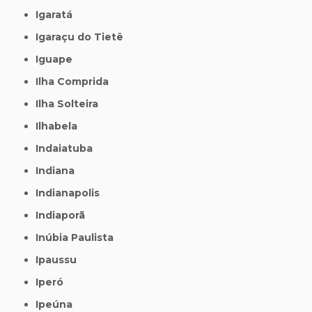
Igaratá
Igaraçu do Tietê
Iguape
Ilha Comprida
Ilha Solteira
Ilhabela
Indaiatuba
Indiana
Indianapolis
Indiaporã
Inúbia Paulista
Ipaussu
Iperó
Ipeúna