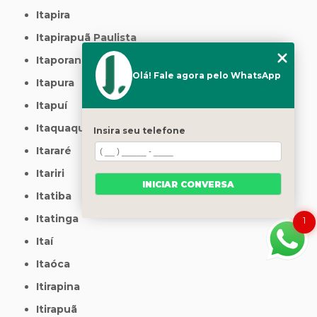
Itapira
Itapirapuã Paulista
Itaporanga
Olá! Fale agora pelo WhatsApp
Itapura
Itapuí
Itaquaquecetuba
Insira seu telefone
Itararé
Itariri
INICIAR CONVERSA
Itatiba
Itatinga
1
Itaí
Itaóca
Itirapina
Itirapuã