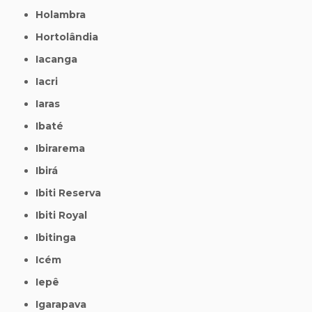
Holambra
Hortolândia
Iacanga
Iacri
Iaras
Ibaté
Ibirarema
Ibirá
Ibiti Reserva
Ibiti Royal
Ibitinga
Icém
Iepê
Igarapava