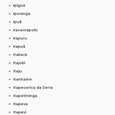
Ipiguá
Iporanga
Ipuã
Iracemápolis
Irapuru
Irapuã
Itaberá
Itajobi
Itaju
Itanhaém
Itapecerica da Serra
Itapetininga
Itapeva
Itapevi