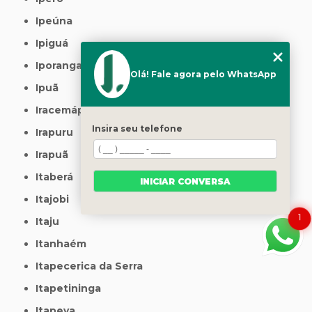
Ipeúna
Ipiguá
Iporanga
Olá! Fale agora pelo WhatsApp
Ipuã
Iracemápolis
Insira seu telefone
Irapuru
Irapuã
Itaberá
INICIAR CONVERSA
Itajobi
1
Itaju
Itanhaém
Itapecerica da Serra
Itapetininga
Itapeva