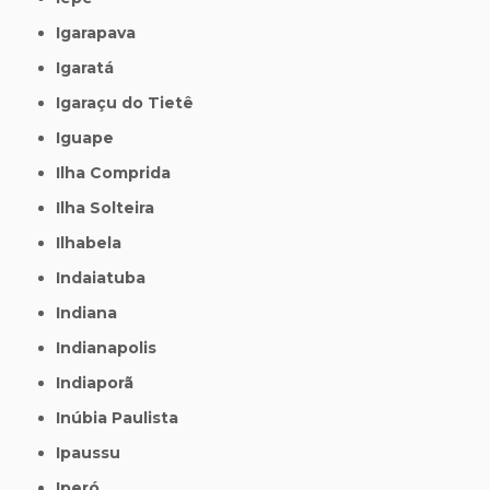
Igarapava
Igaratá
Igaraçu do Tietê
Iguape
Ilha Comprida
Ilha Solteira
Ilhabela
Indaiatuba
Indiana
Indianapolis
Indiaporã
Inúbia Paulista
Ipaussu
Iperó