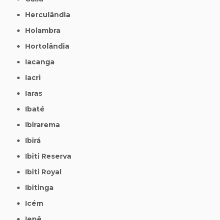
Herculândia
Holambra
Hortolândia
Iacanga
Iacri
Iaras
Ibaté
Ibirarema
Ibirá
Ibiti Reserva
Ibiti Royal
Ibitinga
Icém
Iepê