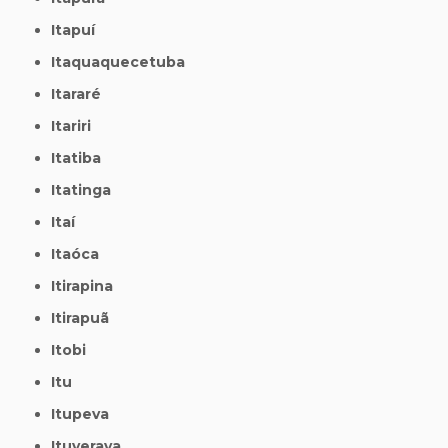
Itapuí
Itaquaquecetuba
Itararé
Itariri
Itatiba
Itatinga
Itaí
Itaóca
Itirapina
Itirapuã
Itobi
Itu
Itupeva
Ituverava