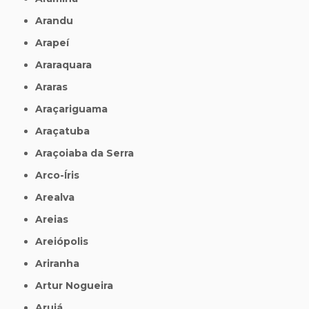
Arandu
Arapeí
Araraquara
Araras
Araçariguama
Araçatuba
Araçoiaba da Serra
Arco-Íris
Arealva
Areias
Areiópolis
Ariranha
Artur Nogueira
Arujá