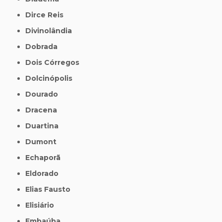
Dirce Reis
Divinolândia
Dobrada
Dois Córregos
Dolcinópolis
Dourado
Dracena
Duartina
Dumont
Echaporã
Eldorado
Elias Fausto
Elisiário
Embaúba