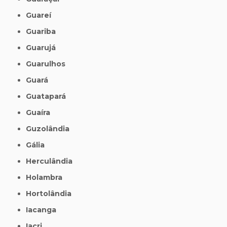
Guareí
Guariba
Guarujá
Guarulhos
Guará
Guatapará
Guaíra
Guzolândia
Gália
Herculândia
Holambra
Hortolândia
Iacanga
Iacri