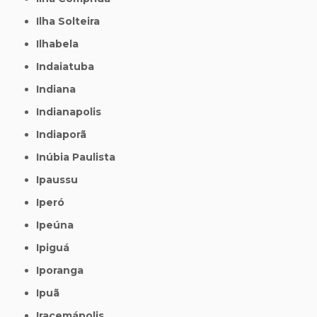
Ilha Solteira
Ilhabela
Indaiatuba
Indiana
Indianapolis
Indiaporã
Inúbia Paulista
Ipaussu
Iperó
Ipeúna
Ipiguá
Iporanga
Ipuã
Iracemápolis