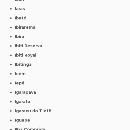
Iaras
Ibaté
Ibirarema
Ibirá
Ibiti Reserva
Ibiti Royal
Ibitinga
Icém
Iepê
Igarapava
Igaratá
Igaraçu do Tietê
Iguape
Ilha Comprida