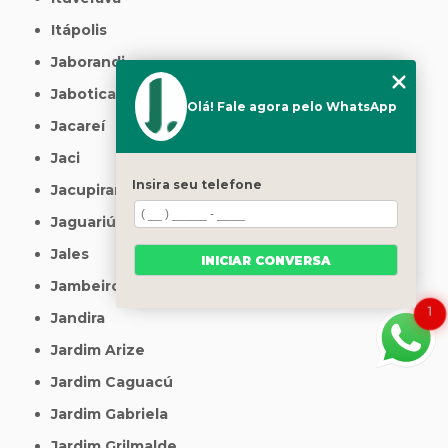
Itápolis
Jaborandi
Jaboticabal
Olá! Fale agora pelo WhatsApp
Jacareí
Jaci
Insira seu telefone
Jacupiranga
Jaguariúna
Jales
INICIAR CONVERSA
Jambeiro
1
Jandira
Jardim Arize
Jardim Caguacú
Jardim Gabriela
Jardim Grilmalde