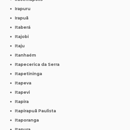
Irapuru
Irapuã
Itaberá
Itajobi
Itaju
Itanhaém
Itapecerica da Serra
Itapetininga
Itapeva
Itapevi
Itapira
Itapirapuã Paulista
Itaporanga
Itapura