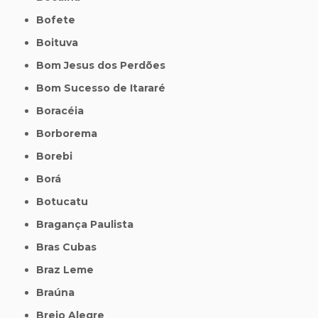
Bofete
Boituva
Bom Jesus dos Perdões
Bom Sucesso de Itararé
Boracéia
Borborema
Borebi
Borá
Botucatu
Bragança Paulista
Bras Cubas
Braz Leme
Braúna
Brejo Alegre