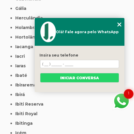
Gália
Herculândia
Holambra
Olá! Fale agora pelo WhatsApp
Hortolândia
Iacanga
Insira seu telefone
Iacri
Iaras
Ibaté
INICIAR CONVERSA
Ibirarema
1
Ibirá
Ibiti Reserva
Ibiti Royal
Ibitinga
Icém