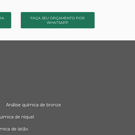
RA
FAÇA SEU ORÇAMENTO POR
WHATSAPP
o
análise química de bronze
 química de níquel
uímica de latão