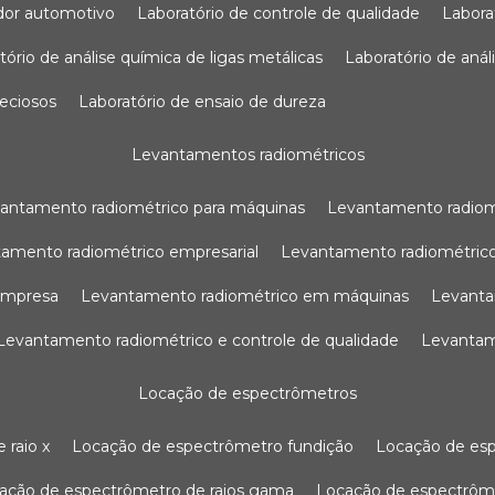
sador automotivo
laboratório de controle de qualidade
labor
atório de análise química de ligas metálicas
laboratório de aná
reciosos
laboratório de ensaio de dureza
levantamentos radiométricos
vantamento radiométrico para máquinas
levantamento radio
tamento radiométrico empresarial
levantamento radiométrico
 empresa
levantamento radiométrico em máquinas
levant
levantamento radiométrico e controle de qualidade
levanta
locação de espectrômetros
 raio x
locação de espectrômetro fundição
locação de es
cação de espectrômetro de raios gama
locação de espectrôm