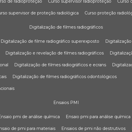
urso de radioproteção
curso supervisor radioproteção
curso
curso supervisor de proteção radiológica
curso proteção radioló
digitalização de filmes radiográficos
digitalização de filme radiográfico superexposto
digitalizaçã
digitalização e revelação de filmes radiográficos
digitaliz
ional
digitalização de filmes radiográficos e ecrans
digitali
cais
digitalização de filmes radiográficos odontológicos
ncionais
ensaios PMI
ensaio pmi de análise química
ensaio pmi para análise química
ensaio de pmi para materiais
ensaios de pmi não destrutivos