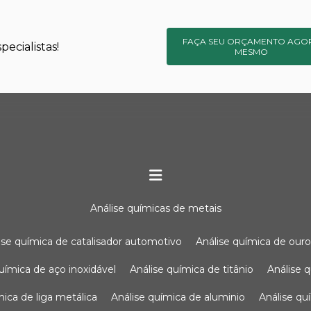
FAÇA SEU ORÇAMENTO AGO
ecialistas!
MESMO
análise químicas de metais
lise química de catalisador automotivo
análise química de our
química de aço inoxidável
análise química de titânio
análise
ímica de liga metálica
análise química de aluminio
análise q