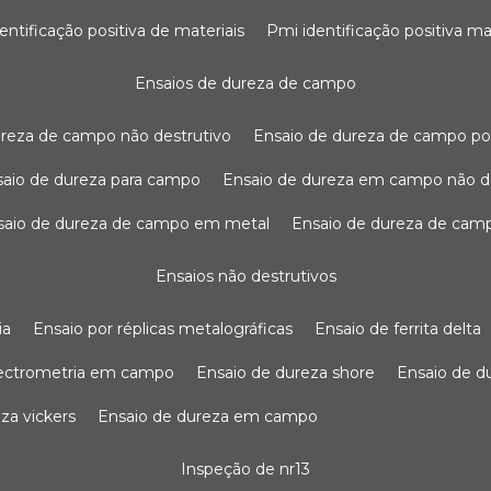
dentificação positiva de materiais
pmi identificação positiva ma
ensaios de dureza de campo
dureza de campo não destrutivo
ensaio de dureza de campo po
nsaio de dureza para campo
ensaio de dureza em campo não d
nsaio de dureza de campo em metal
ensaio de dureza de cam
ensaios não destrutivos
ia
ensaio por réplicas metalográficas
ensaio de ferrita delta
pectrometria em campo
ensaio de dureza shore
ensaio de 
eza vickers
ensaio de dureza em campo
inspeção de nr13