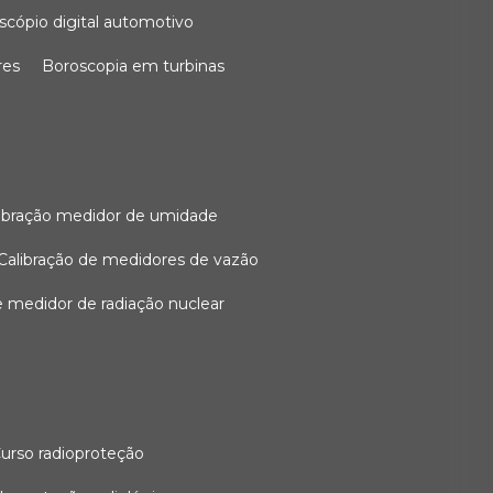
oscópio digital automotivo
res
boroscopia em turbinas
alibração medidor de umidade
calibração de medidores de vazão
de medidor de radiação nuclear
curso radioproteção