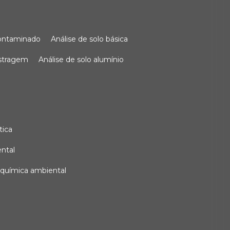
 contaminado
análise de solo básica
ostragem
análise de solo alumínio
tica
ental
e química ambiental