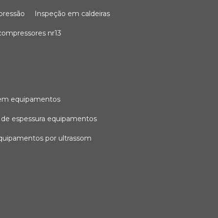
 pressão
inspeção em caldeiras
compressores nr13
l em equipamentos
o de espessura equipamentos
equipamentos por ultrassom