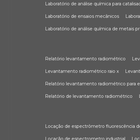
laboratório de análise química para catali
laboratório de ensaios mecânicos
labor
laboratório de análise química de metais p
relatório levantamento radiométrico
le
levantamento radiométrico raio x
levan
relatório levantamento radiométrico para
relatório de levantamento radiométrico
locação de espectrômetro fluorescência de
locação de espectrometro industrial
lo