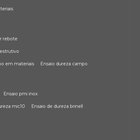
teriais
r rebote
estrutivo
po em materiais
ensaio dureza campo
ensaio pmi inox
dureza mic10
ensaio de dureza brinell