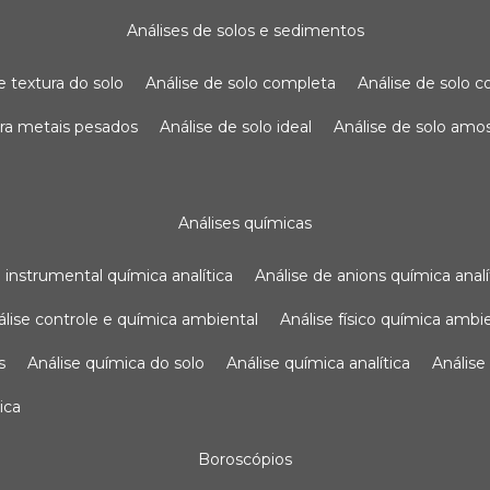
análises de solos e sedimentos
de textura do solo
análise de solo completa
análise de solo
para metais pesados
análise de solo ideal
análise de solo am
análises químicas
se instrumental química analítica
análise de anions química analí
nálise controle e química ambiental
análise físico química ambi
s
análise química do solo
análise química analítica
anális
ica
boroscópios