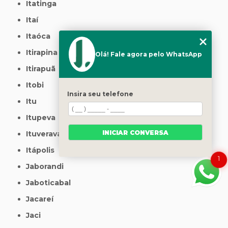
Itatinga
Itaí
Itaóca
Itirapina
Olá! Fale agora pelo WhatsApp
Itirapuã
Itobi
Insira seu telefone
Itu
Itupeva
INICIAR CONVERSA
Ituverava
Itápolis
1
Jaborandi
Jaboticabal
Jacareí
Jaci