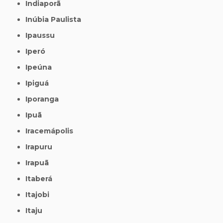
Indiaporã
Inúbia Paulista
Ipaussu
Iperó
Ipeúna
Ipiguá
Iporanga
Ipuã
Iracemápolis
Irapuru
Irapuã
Itaberá
Itajobi
Itaju