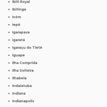
Ibiti Royal
Ibitinga
Icém
Iepê
Igarapava
Igaratá
Igaraçu do Tietê
Iguape
Ilha Comprida
Ilha Solteira
Ilhabela
Indaiatuba
Indiana
Indianapolis