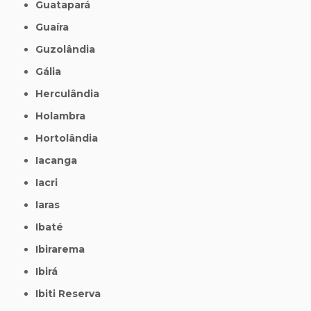
Guatapará
Guaíra
Guzolândia
Gália
Herculândia
Holambra
Hortolândia
Iacanga
Iacri
Iaras
Ibaté
Ibirarema
Ibirá
Ibiti Reserva