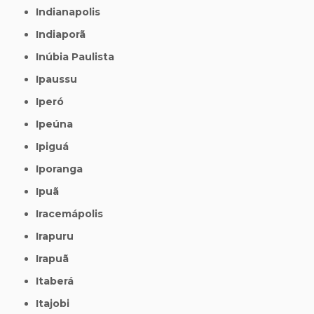
Indianapolis
Indiaporã
Inúbia Paulista
Ipaussu
Iperó
Ipeúna
Ipiguá
Iporanga
Ipuã
Iracemápolis
Irapuru
Irapuã
Itaberá
Itajobi