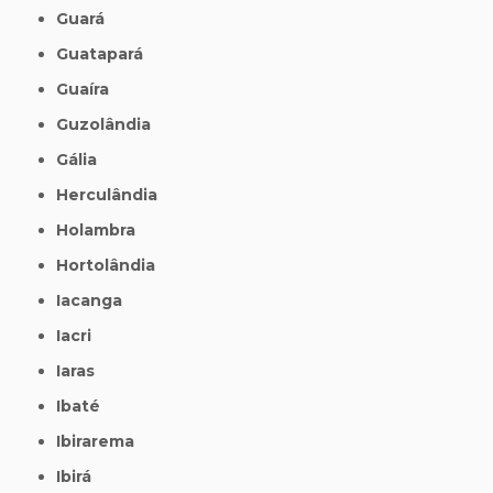
Guará
Guatapará
Guaíra
Guzolândia
Gália
Herculândia
Holambra
Hortolândia
Iacanga
Iacri
Iaras
Ibaté
Ibirarema
Ibirá