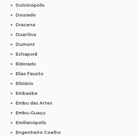
Dolcinópolis
Dourado
Dracena
Duartina
Dumont
Echaporã
Eldorado
Elias Fausto
Elisiário
Embaúba
Embu das Artes
Embu-Guaçu
Emilianópolis
Engenheiro Coelho