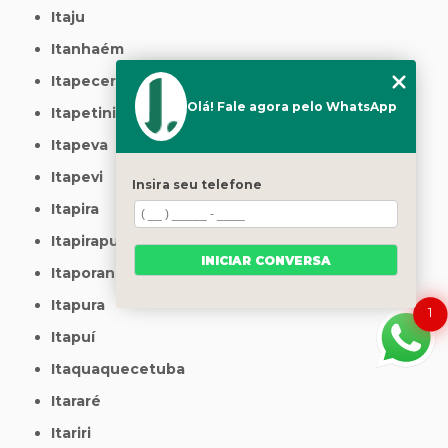
Itaju
Itanhaém
Itapecerica da Serra
Olá! Fale agora pelo WhatsApp
Itapetininga
Itapeva
Itapevi
Insira seu telefone
Itapira
Itapirapuã Paulista
INICIAR CONVERSA
Itaporanga
Itapura
1
Itapuí
Itaquaquecetuba
Itararé
Itariri