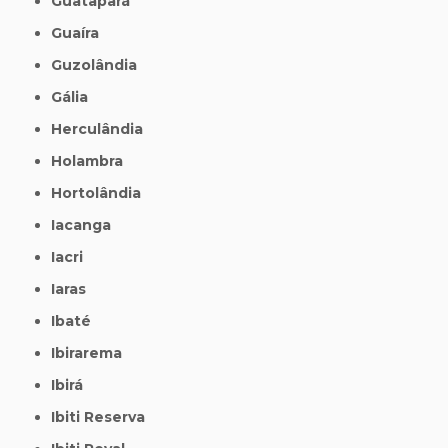
Guatapará
Guaíra
Guzolândia
Gália
Herculândia
Holambra
Hortolândia
Iacanga
Iacri
Iaras
Ibaté
Ibirarema
Ibirá
Ibiti Reserva