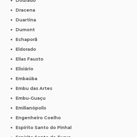
Dourado
Dracena
Duartina
Dumont
Echaporã
Eldorado
Elias Fausto
Elisiário
Embaúba
Embu das Artes
Embu-Guaçu
Emilianópolis
Engenheiro Coelho
Espírito Santo do Pinhal