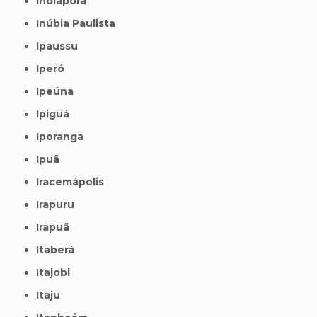
Indiaporã
Inúbia Paulista
Ipaussu
Iperó
Ipeúna
Ipiguá
Iporanga
Ipuã
Iracemápolis
Irapuru
Irapuã
Itaberá
Itajobi
Itaju