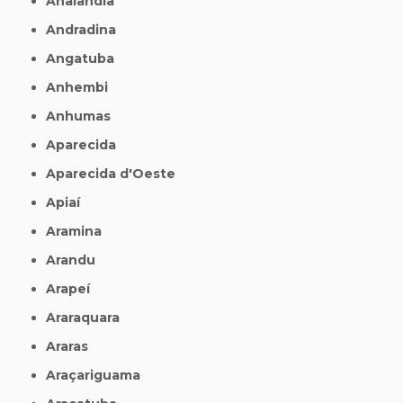
Analândia
Andradina
Angatuba
Anhembi
Anhumas
Aparecida
Aparecida d'Oeste
Apiaí
Aramina
Arandu
Arapeí
Araraquara
Araras
Araçariguama