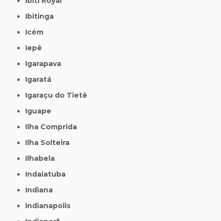
Ibiti Royal
Ibitinga
Icém
Iepê
Igarapava
Igaratá
Igaraçu do Tietê
Iguape
Ilha Comprida
Ilha Solteira
Ilhabela
Indaiatuba
Indiana
Indianapolis