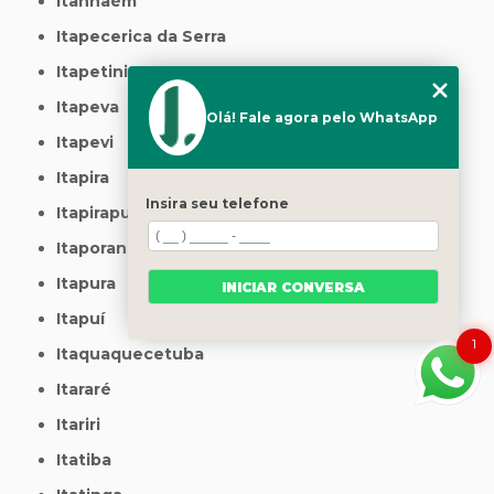
Itanhaém
Itapecerica da Serra
Itapetininga
Itapeva
Olá! Fale agora pelo WhatsApp
Itapevi
Itapira
Insira seu telefone
Itapirapuã Paulista
Itaporanga
Itapura
INICIAR CONVERSA
Itapuí
1
Itaquaquecetuba
Itararé
Itariri
Itatiba