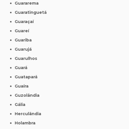
Guararema
Guaratinguetá
Guaraçaí
Guareí
Guariba
Guarujá
Guarulhos
Guará
Guatapará
Guaíra
Guzolândia
Gália
Herculândia
Holambra