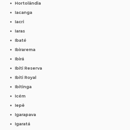
Hortolândia
Iacanga
Iacri
Iaras
Ibaté
Ibirarema
Ibirá
Ibiti Reserva
Ibiti Royal
Ibitinga
Icém
Iepê
Igarapava
Igaratá