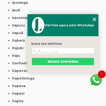
Iporanga
Ipuã
Iracemápolis
Irapuru
Olá! Fale agora pelo WhatsApp
Irapuã
Itaberá
Insira seu telefone
Itajobi
Itaju
INICIAR CONVERSA
Itanhaém
Itapecerica da Serra
1
Itapetininga
Itapeva
Itapevi
Itapira