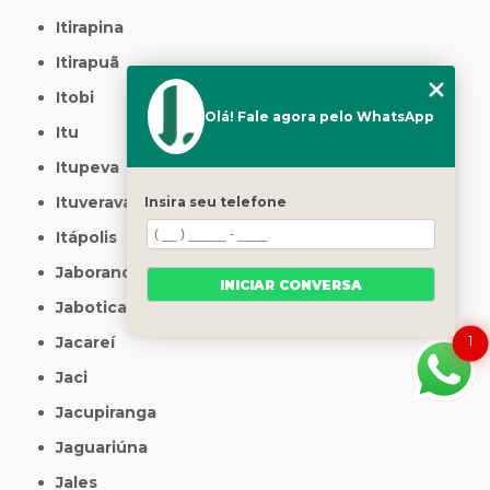
Itirapina
Itirapuã
Itobi
Olá! Fale agora pelo WhatsApp
Itu
Itupeva
Ituverava
Insira seu telefone
Itápolis
Jaborandi
INICIAR CONVERSA
Jaboticabal
1
Jacareí
Jaci
Jacupiranga
Jaguariúna
Jales