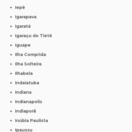
Iepê
Igarapava
Igaratá
Igaraçu do Tietê
Iguape
Ilha Comprida
Ilha Solteira
Ilhabela
Indaiatuba
Indiana
Indianapolis
Indiaporã
Inúbia Paulista
Ipaussu