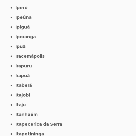
Iperó
Ipeúna
Ipiguá
Iporanga
Ipuã
Iracemápolis
Irapuru
Irapuã
Itaberá
Itajobi
Itaju
Itanhaém
Itapecerica da Serra
Itapetininga