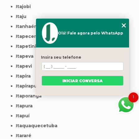
Itajobi
Itaju
Itanhaém
Olá! Fale agora pelo WhatsApp
Itapecerica da Serra
Itapetininga
Itapeva
Insira seu telefone
Itapevi
Itapira
INICIAR CONVERSA
Itapirapuã Paulista
Itaporanga
1
Itapura
Itapuí
Itaquaquecetuba
Itararé