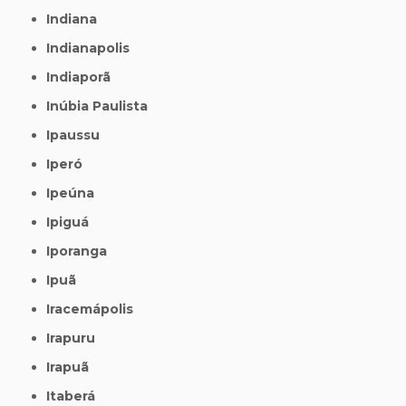
Indiana
Indianapolis
Indiaporã
Inúbia Paulista
Ipaussu
Iperó
Ipeúna
Ipiguá
Iporanga
Ipuã
Iracemápolis
Irapuru
Irapuã
Itaberá