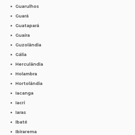
Guarulhos
Guará
Guatapará
Guaíra
Guzolândia
Gália
Herculândia
Holambra
Hortolândia
Iacanga
Iacri
Iaras
Ibaté
Ibirarema