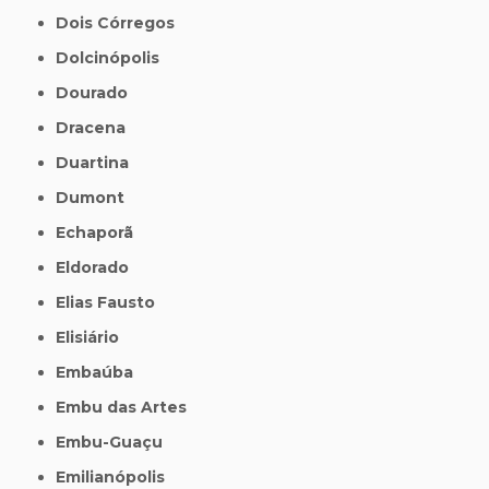
Dois Córregos
Dolcinópolis
Dourado
Dracena
Duartina
Dumont
Echaporã
Eldorado
Elias Fausto
Elisiário
Embaúba
Embu das Artes
Embu-Guaçu
Emilianópolis