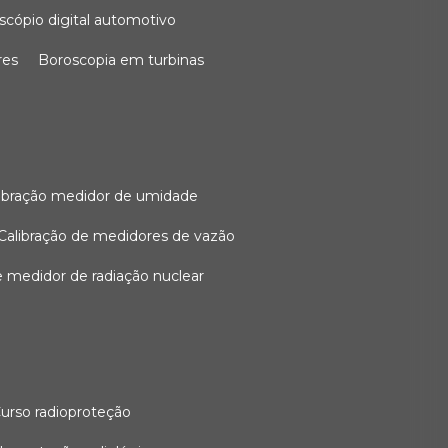
oscópio digital automotivo
res
boroscopia em turbinas
alibração medidor de umidade
calibração de medidores de vazão
de medidor de radiação nuclear
curso radioproteção