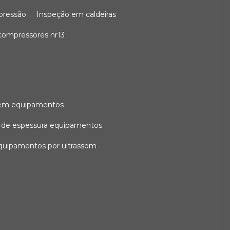
 pressão
inspeção em caldeiras
compressores nr13
l em equipamentos
o de espessura equipamentos
equipamentos por ultrassom