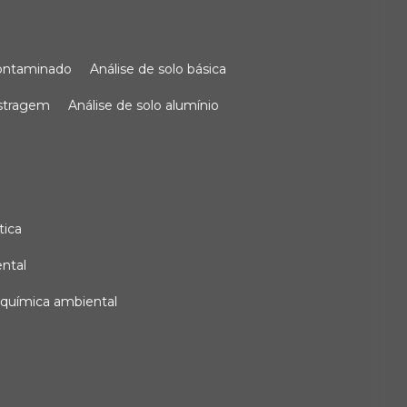
 contaminado
análise de solo básica
ostragem
análise de solo alumínio
tica
ental
e química ambiental