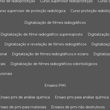
urso de radioproteção
curso supervisor radioproteção
curso
curso supervisor de proteção radiológica
curso proteção radioló
digitalização de filmes radiográficos
digitalização de filme radiográfico superexposto
digitalizaçã
digitalização e revelação de filmes radiográficos
digitaliz
ional
digitalização de filmes radiográficos e ecrans
digitali
cais
digitalização de filmes radiográficos odontológicos
ncionais
ensaios PMI
ensaio pmi de análise química
ensaio pmi para análise química
ensaio de pmi para materiais
ensaios de pmi não destrutivos