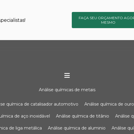
FAÇA SEU ORÇAMENTO AGO
ecialistas!
MESMO
análise químicas de metais
lise química de catalisador automotivo
análise química de our
química de aço inoxidável
análise química de titânio
análise
ímica de liga metálica
análise química de aluminio
análise q