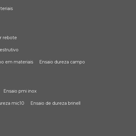
teriais
r rebote
estrutivo
po em materiais
ensaio dureza campo
ensaio pmi inox
dureza mic10
ensaio de dureza brinell