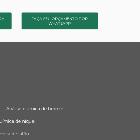
RA
FAÇA SEU ORÇAMENTO POR
WHATSAPP
o
análise química de bronze
 química de níquel
uímica de latão