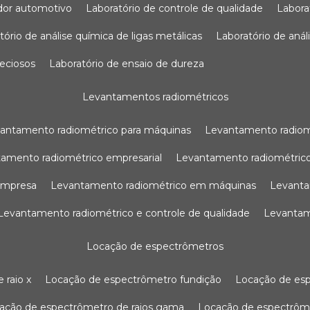
sador automotivo
laboratório de controle de qualidade
labor
atório de análise química de ligas metálicas
laboratório de aná
reciosos
laboratório de ensaio de dureza
levantamentos radiométricos
vantamento radiométrico para máquinas
levantamento radio
tamento radiométrico empresarial
levantamento radiométrico
 empresa
levantamento radiométrico em máquinas
levant
levantamento radiométrico e controle de qualidade
levanta
locação de espectrômetros
 raio x
locação de espectrômetro fundição
locação de es
cação de espectrômetro de raios gama
locação de espectrôm