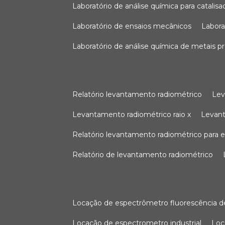
laboratório de análise química para catali
laboratório de ensaios mecânicos
labor
laboratório de análise química de metais p
relatório levantamento radiométrico
le
levantamento radiométrico raio x
levan
relatório levantamento radiométrico para
relatório de levantamento radiométrico
locação de espectrômetro fluorescência de
locação de espectrometro industrial
lo