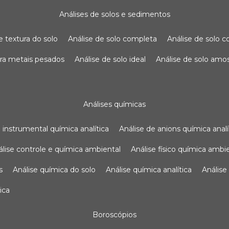
análises de solos e sedimentos
de textura do solo
análise de solo completa
análise de solo
para metais pesados
análise de solo ideal
análise de solo am
análises químicas
se instrumental química analítica
análise de anions química analí
nálise controle e química ambiental
análise físico química ambi
s
análise química do solo
análise química analítica
anális
ica
boroscópios