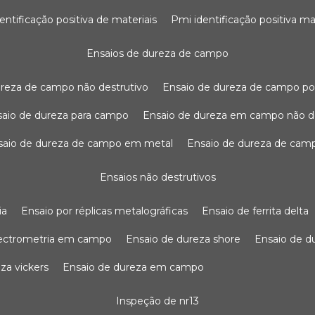
dentificação positiva de materiais
pmi identificação positiva ma
ensaios de dureza de campo
dureza de campo não destrutivo
ensaio de dureza de campo po
nsaio de dureza para campo
ensaio de dureza em campo não d
nsaio de dureza de campo em metal
ensaio de dureza de cam
ensaios não destrutivos
ia
ensaio por réplicas metalográficas
ensaio de ferrita delta
pectrometria em campo
ensaio de dureza shore
ensaio de 
eza vickers
ensaio de dureza em campo
inspeção de nr13