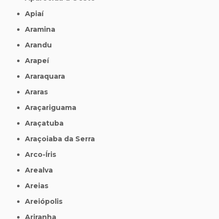
Apiaí
Aramina
Arandu
Arapeí
Araraquara
Araras
Araçariguama
Araçatuba
Araçoiaba da Serra
Arco-Íris
Arealva
Areias
Areiópolis
Ariranha