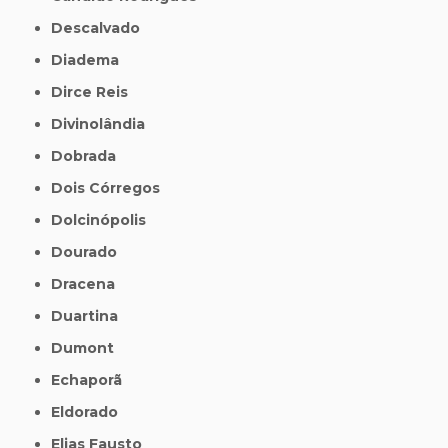
Descalvado
Diadema
Dirce Reis
Divinolândia
Dobrada
Dois Córregos
Dolcinópolis
Dourado
Dracena
Duartina
Dumont
Echaporã
Eldorado
Elias Fausto