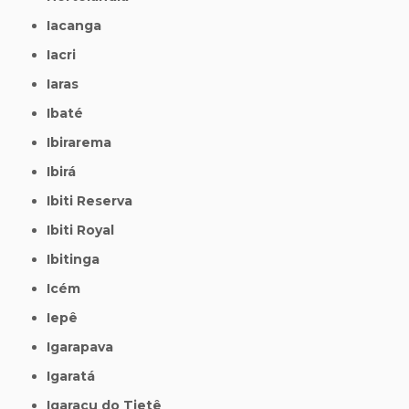
Iacanga
Iacri
Iaras
Ibaté
Ibirarema
Ibirá
Ibiti Reserva
Ibiti Royal
Ibitinga
Icém
Iepê
Igarapava
Igaratá
Igaraçu do Tietê