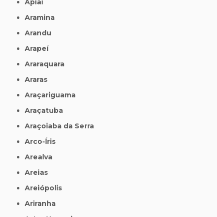
Apiaí
Aramina
Arandu
Arapeí
Araraquara
Araras
Araçariguama
Araçatuba
Araçoiaba da Serra
Arco-Íris
Arealva
Areias
Areiópolis
Ariranha