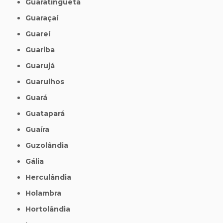
Guaratinguetá
Guaraçaí
Guareí
Guariba
Guarujá
Guarulhos
Guará
Guatapará
Guaíra
Guzolândia
Gália
Herculândia
Holambra
Hortolândia