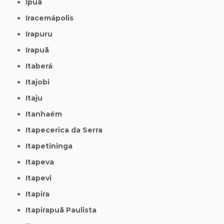
Ipuã
Iracemápolis
Irapuru
Irapuã
Itaberá
Itajobi
Itaju
Itanhaém
Itapecerica da Serra
Itapetininga
Itapeva
Itapevi
Itapira
Itapirapuã Paulista