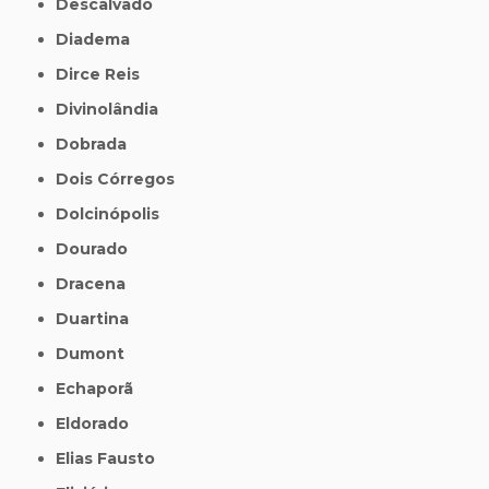
Descalvado
Diadema
Dirce Reis
Divinolândia
Dobrada
Dois Córregos
Dolcinópolis
Dourado
Dracena
Duartina
Dumont
Echaporã
Eldorado
Elias Fausto