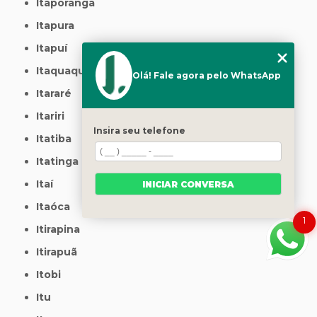
Itaporanga
Itapura
Itapuí
Itaquaquecetuba
Olá! Fale agora pelo WhatsApp
Itararé
Itariri
Insira seu telefone
Itatiba
Itatinga
Itaí
INICIAR CONVERSA
Itaóca
1
Itirapina
Itirapuã
Itobi
Itu