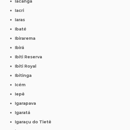
Iacanga
Iacri
Iaras
Ibaté
Ibirarema
Ibirá
Ibiti Reserva
Ibiti Royal
Ibitinga
Icém
Iepê
Igarapava
Igaratá
Igaraçu do Tietê