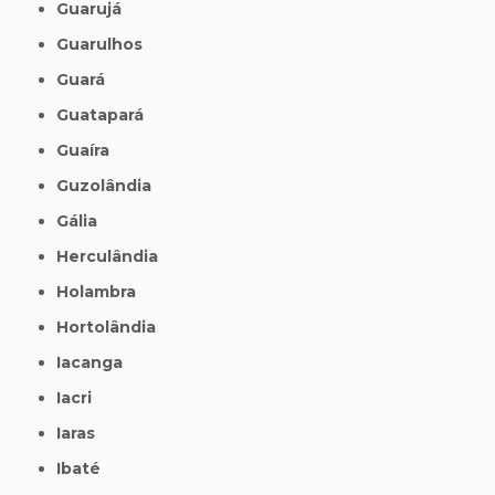
Guarujá
Guarulhos
Guará
Guatapará
Guaíra
Guzolândia
Gália
Herculândia
Holambra
Hortolândia
Iacanga
Iacri
Iaras
Ibaté