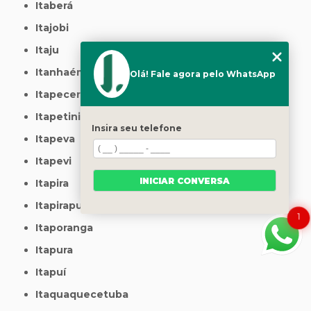
Itaberá
Itajobi
Itaju
Itanhaém
Olá! Fale agora pelo WhatsApp
Itapecerica da Serra
Itapetininga
Insira seu telefone
Itapeva
Itapevi
INICIAR CONVERSA
Itapira
Itapirapuã Paulista
1
Itaporanga
Itapura
Itapuí
Itaquaquecetuba