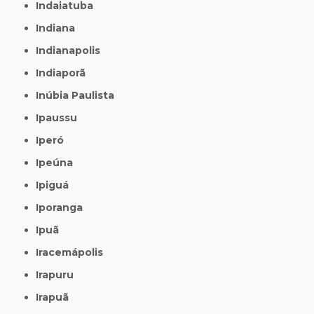
Indaiatuba
Indiana
Indianapolis
Indiaporã
Inúbia Paulista
Ipaussu
Iperó
Ipeúna
Ipiguá
Iporanga
Ipuã
Iracemápolis
Irapuru
Irapuã