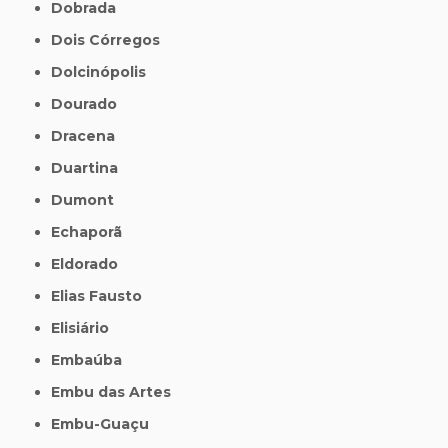
Dobrada
Dois Córregos
Dolcinópolis
Dourado
Dracena
Duartina
Dumont
Echaporã
Eldorado
Elias Fausto
Elisiário
Embaúba
Embu das Artes
Embu-Guaçu