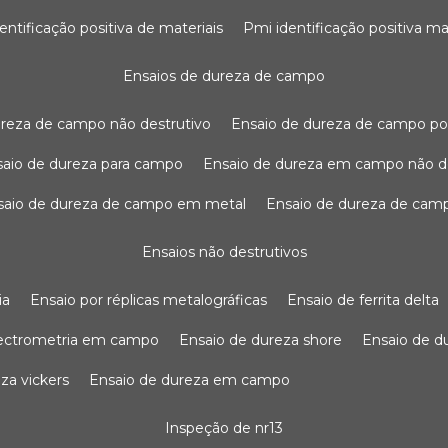
dentificação positiva de materiais
pmi identificação positiva ma
ensaios de dureza de campo
dureza de campo não destrutivo
ensaio de dureza de campo po
nsaio de dureza para campo
ensaio de dureza em campo não d
nsaio de dureza de campo em metal
ensaio de dureza de cam
ensaios não destrutivos
ia
ensaio por réplicas metalográficas
ensaio de ferrita delta
pectrometria em campo
ensaio de dureza shore
ensaio de 
eza vickers
ensaio de dureza em campo
inspeção de nr13