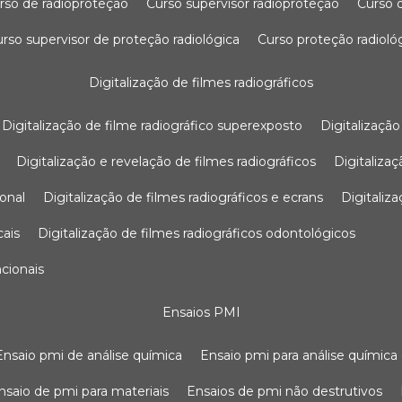
urso de radioproteção
curso supervisor radioproteção
curso
curso supervisor de proteção radiológica
curso proteção radioló
digitalização de filmes radiográficos
digitalização de filme radiográfico superexposto
digitalizaçã
digitalização e revelação de filmes radiográficos
digitaliz
ional
digitalização de filmes radiográficos e ecrans
digitali
cais
digitalização de filmes radiográficos odontológicos
ncionais
ensaios PMI
ensaio pmi de análise química
ensaio pmi para análise química
ensaio de pmi para materiais
ensaios de pmi não destrutivos