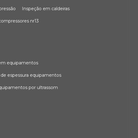
 pressão
inspeção em caldeiras
compressores nr13
l em equipamentos
o de espessura equipamentos
equipamentos por ultrassom