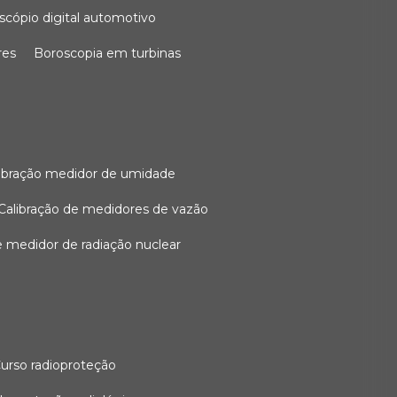
oscópio digital automotivo
res
boroscopia em turbinas
alibração medidor de umidade
calibração de medidores de vazão
de medidor de radiação nuclear
curso radioproteção