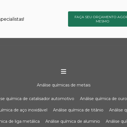
FAÇA SEU ORÇAMENTO AGO
ecialistas!
MESMO
análise químicas de metais
lise química de catalisador automotivo
análise química de our
química de aço inoxidável
análise química de titânio
análise
ímica de liga metálica
análise química de aluminio
análise q