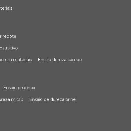
teriais
r rebote
estrutivo
po em materiais
ensaio dureza campo
ensaio pmi inox
dureza mic10
ensaio de dureza brinell