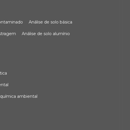
 contaminado
análise de solo básica
ostragem
análise de solo alumínio
tica
ental
e química ambiental