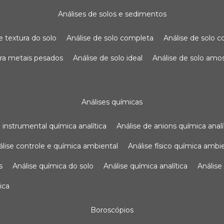
análises de solos e sedimentos
de textura do solo
análise de solo completa
análise de solo
para metais pesados
análise de solo ideal
análise de solo am
análises químicas
se instrumental química analítica
análise de anions química analí
nálise controle e química ambiental
análise físico química ambi
s
análise química do solo
análise química analítica
anális
ica
boroscópios