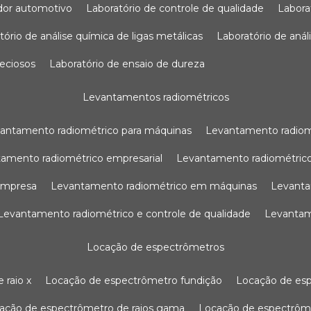
sador automotivo
laboratório de controle de qualidade
labor
atório de análise química de ligas metálicas
laboratório de aná
reciosos
laboratório de ensaio de dureza
levantamentos radiométricos
vantamento radiométrico para máquinas
levantamento radio
tamento radiométrico empresarial
levantamento radiométrico
 empresa
levantamento radiométrico em máquinas
levant
levantamento radiométrico e controle de qualidade
levanta
locação de espectrômetros
 raio x
locação de espectrômetro fundição
locação de es
cação de espectrômetro de raios gama
locação de espectrôm