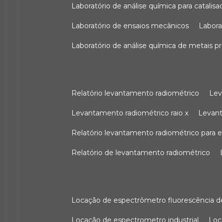
laboratório de análise química para catali
laboratório de ensaios mecânicos
labor
laboratório de análise química de metais p
relatório levantamento radiométrico
le
levantamento radiométrico raio x
levan
relatório levantamento radiométrico para
relatório de levantamento radiométrico
locação de espectrômetro fluorescência de
locação de espectrometro industrial
lo