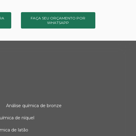
RA
FAÇA SEU ORÇAMENTO POR
WHATSAPP
o
análise química de bronze
 química de níquel
uímica de latão