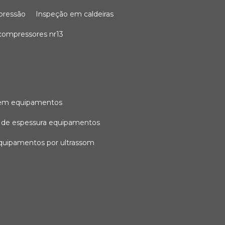
 pressão
inspeção em caldeiras
compressores nr13
l em equipamentos
o de espessura equipamentos
equipamentos por ultrassom