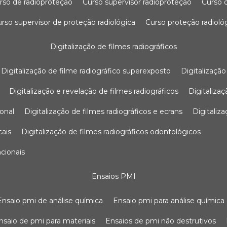
urso de radioproteção
curso supervisor radioproteção
curso
curso supervisor de proteção radiológica
curso proteção radioló
digitalização de filmes radiográficos
digitalização de filme radiográfico superexposto
digitalizaçã
digitalização e revelação de filmes radiográficos
digitaliz
ional
digitalização de filmes radiográficos e ecrans
digitali
cais
digitalização de filmes radiográficos odontológicos
ncionais
ensaios PMI
ensaio pmi de análise química
ensaio pmi para análise química
ensaio de pmi para materiais
ensaios de pmi não destrutivos