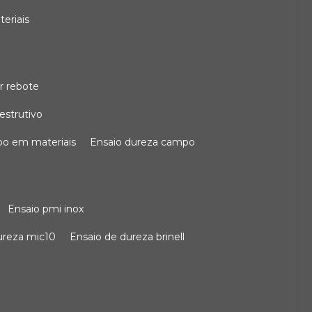
teriais
r rebote
estrutivo
po em materiais
ensaio dureza campo
ensaio pmi inox
dureza mic10
ensaio de dureza brinell