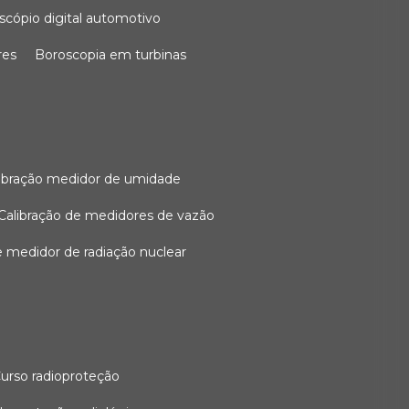
oscópio digital automotivo
res
boroscopia em turbinas
alibração medidor de umidade
calibração de medidores de vazão
de medidor de radiação nuclear
curso radioproteção