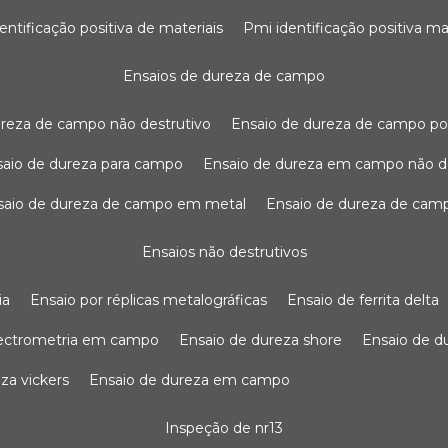
dentificação positiva de materiais
pmi identificação positiva ma
ensaios de dureza de campo
dureza de campo não destrutivo
ensaio de dureza de campo po
nsaio de dureza para campo
ensaio de dureza em campo não d
nsaio de dureza de campo em metal
ensaio de dureza de cam
ensaios não destrutivos
ia
ensaio por réplicas metalográficas
ensaio de ferrita delta
pectrometria em campo
ensaio de dureza shore
ensaio de 
eza vickers
ensaio de dureza em campo
inspeção de nr13