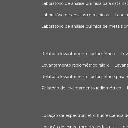
laboratório de análise química para catali
laboratório de ensaios mecânicos
labor
laboratório de análise química de metais p
relatório levantamento radiométrico
le
levantamento radiométrico raio x
levan
relatório levantamento radiométrico para
relatório de levantamento radiométrico
locação de espectrômetro fluorescência de
locação de espectrometro industrial
lo