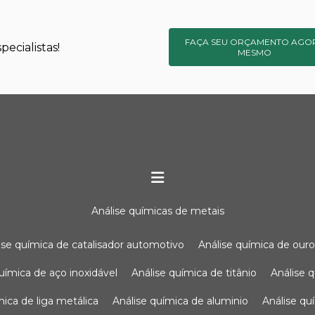
FAÇA SEU ORÇAMENTO AGO
ecialistas!
MESMO
análise químicas de metais
lise química de catalisador automotivo
análise química de our
química de aço inoxidável
análise química de titânio
análise
ímica de liga metálica
análise química de aluminio
análise q