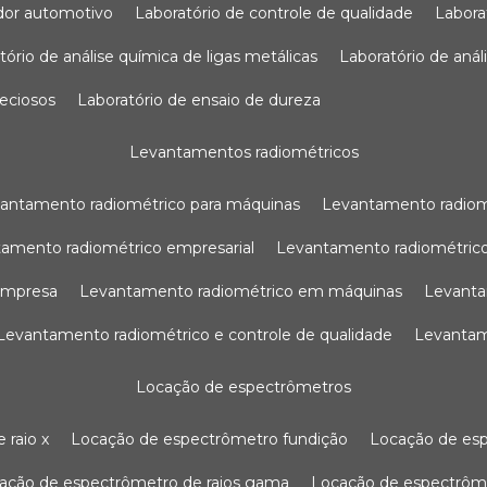
sador automotivo
laboratório de controle de qualidade
labor
atório de análise química de ligas metálicas
laboratório de aná
reciosos
laboratório de ensaio de dureza
levantamentos radiométricos
vantamento radiométrico para máquinas
levantamento radio
tamento radiométrico empresarial
levantamento radiométrico
 empresa
levantamento radiométrico em máquinas
levant
levantamento radiométrico e controle de qualidade
levanta
locação de espectrômetros
 raio x
locação de espectrômetro fundição
locação de es
cação de espectrômetro de raios gama
locação de espectrôm