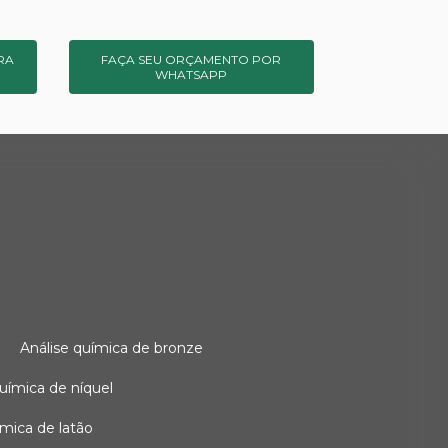
RA
FAÇA SEU ORÇAMENTO POR
WHATSAPP
o
análise química de bronze
 química de níquel
uímica de latão