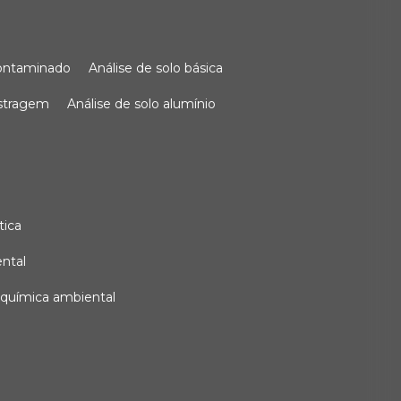
 contaminado
análise de solo básica
ostragem
análise de solo alumínio
tica
ental
e química ambiental