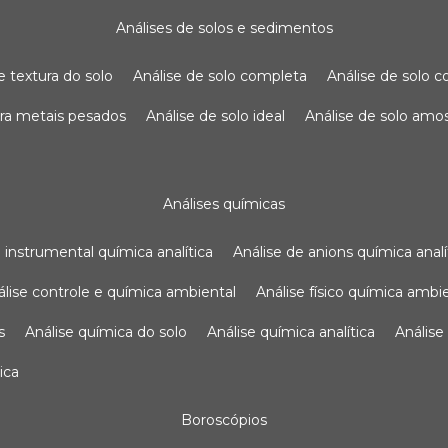
análises de solos e sedimentos
de textura do solo
análise de solo completa
análise de solo
para metais pesados
análise de solo ideal
análise de solo am
análises químicas
se instrumental química analítica
análise de anions química analí
nálise controle e química ambiental
análise físico química ambi
s
análise química do solo
análise química analítica
anális
ica
boroscópios